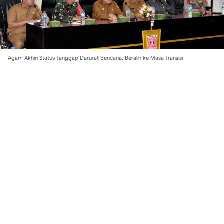
Agam Akhiri Status Tanggap Darurat Bencana, Beralih ke Masa Transisi