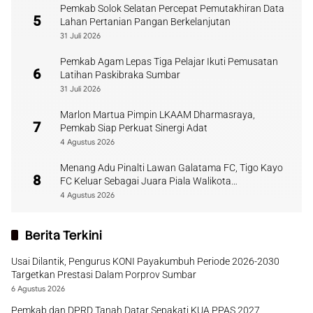
Pemkab Solok Selatan Percepat Pemutakhiran Data
5
Lahan Pertanian Pangan Berkelanjutan
31 Juli 2026
Pemkab Agam Lepas Tiga Pelajar Ikuti Pemusatan
6
Latihan Paskibraka Sumbar
31 Juli 2026
Marlon Martua Pimpin LKAAM Dharmasraya,
7
Pemkab Siap Perkuat Sinergi Adat
4 Agustus 2026
Menang Adu Pinalti Lawan Galatama FC, Tigo Kayo
8
FC Keluar Sebagai Juara Piala Walikota
Payakumbuh
4 Agustus 2026
Berita Terkini
Usai Dilantik, Pengurus KONI Payakumbuh Periode 2026-2030
Targetkan Prestasi Dalam Porprov Sumbar
6 Agustus 2026
Pemkab dan DPRD Tanah Datar Sepakati KUA PPAS 2027