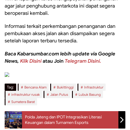
agar jalur penghubung antarkota ini dapat segera
beroperasi kembali.
Informasi terkait perkembangan penanganan dan
pembukaan akses jalan akan disampaikan segera
setelah laporan terbaru tersedia.
Baca Kabarsumbar.com lebih update via Google
News,
Klik Disini
atau Join
Telegram Disini.
Tag:
Bencana Alam
Bukittinggi
Infrastruktur
infrastruktur rusak
Jalan Putus
Lubuk Basung
Sumatera Barat
Polda Jateng dan IPOT Integrasikan Literasi
Keuangan dalam Turnamen Esports