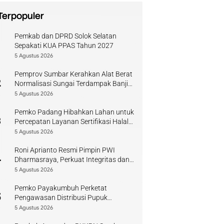
Terpopuler
Pemkab dan DPRD Solok Selatan
1
Sepakati KUA PPAS Tahun 2027
5 Agustus 2026
Pemprov Sumbar Kerahkan Alat Berat
2
Normalisasi Sungai Terdampak Banjir
Kuranji
5 Agustus 2026
Pemko Padang Hibahkan Lahan untuk
3
Percepatan Layanan Sertifikasi Halal
di Sumbar
5 Agustus 2026
Roni Aprianto Resmi Pimpin PWI
4
Dharmasraya, Perkuat Integritas dan
Kompetensi Jurnalis
5 Agustus 2026
Pemko Payakumbuh Perketat
5
Pengawasan Distribusi Pupuk
Bersubsidi bagi Petani Lokal
5 Agustus 2026