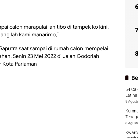
pai calon marapulai lah tibo di tampek ko kini,
ang lah kami manarimo,”
 Saputra saat sampai di rumah calon mempelai
han, Senin 23 Mei 2022 di Jalan Godoriah
 Kota Pariaman
Be
54 Cal
Latiha
8 Agust
Kemna
Tenaga
8 Agust
Kwarca