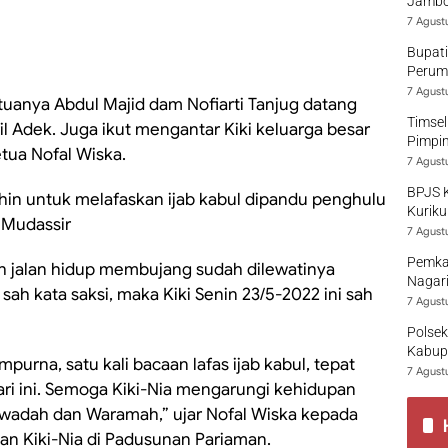
Jambo
7 Agust
Bupati
Perumd
7 Agust
gtuanya Abdul Majid dam Nofiarti Tanjug datang
Timsel
l Adek. Juga ikut mengantar Kiki keluarga besar
Pimpi
tua Nofal Wiska.
7 Agust
BPJS 
bathin untuk melafaskan ijab kabul dipandu penghulu
Kuriku
 Mudassir
7 Agust
Pemka
 jauh jalan hidup membujang sudah dilewatinya
Nagari
 sah kata saksi, maka Kiki Senin 23/5-2022 ini sah
7 Agust
Polsek
Kabup
mpurna, satu kali bacaan lafas ijab kabul, tepat
7 Agust
 hari ini. Semoga Kiki-Nia mengarungi kehidupan
adah dan Waramah,” ujar Nofal Wiska kepada
an Kiki-Nia di Padusunan Pariaman.