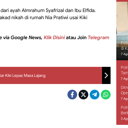
 dari ayah Almrahum Syafrizal dan Ibu Elfida.
kad nikah di rumah Nia Pratiwi usai Kiki
e via Google News,
Klik Disini
atau Join
Telegram
Pol
di 
7 Ag
Pol
Tam
ar Kiki Lepas Masa Lajang
7 Ag
Dit
Ope
7 Ag
Pol
Ber
3 Ag