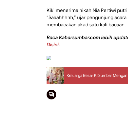
Kiki menerima nikah Nia Pertiwi putri
“Saaahhhhh,” ujar pengunjung acara a
membacakan akad satu kali bacaan.
Baca Kabarsumbar.com lebih updat
Disini.
Keluarga Besar KI Sumbar Mengant