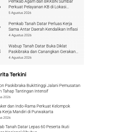
Pemkab Agam dan BKKBN Sumbar
6
Perkuat Pelayanan KB di Lokasi
Bencana
5 Agustus 2026
Pemkab Tanah Datar Perluas Kerja
7
Sama Antar Daerah Kendalikan Inflasi
4 Agustus 2026
Wabup Tanah Datar Buka Diklat
8
Paskibraka dan Canangkan Gerakan
Bendera
4 Agustus 2026
rita Terkini
on Paskibraka Bukittinggi Jalani Pemusatan
n Tahap Tantingan Intensif
us 2026
ker dan Indo-Rama Perkuat Kelompok
 Kerja Mandiri di Purwakarta
us 2026
b Tanah Datar Lepas 60 Peserta Ikuti