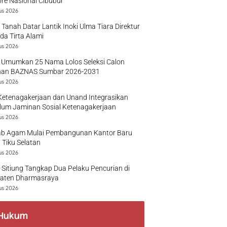
re Nasional Cibubur
us 2026
 Tanah Datar Lantik Inoki Ulma Tiara Direktur
a Tirta Alami
us 2026
 Umumkan 25 Nama Lolos Seleksi Calon
nan BAZNAS Sumbar 2026-2031
us 2026
Ketenagakerjaan dan Unand Integrasikan
lum Jaminan Sosial Ketenagakerjaan
us 2026
b Agam Mulai Pembangunan Kantor Baru
 Tiku Selatan
us 2026
 Sitiung Tangkap Dua Pelaku Pencurian di
aten Dharmasraya
us 2026
Hukum