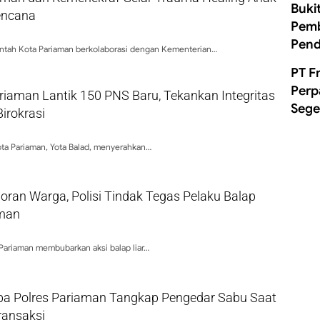
Buki
encana
Pemb
Pend
ntah Kota Pariaman berkolaborasi dengan Kementerian…
PT F
Perp
riaman Lantik 150 PNS Baru, Tekankan Integritas
Sege
Birokrasi
ota Pariaman, Yota Balad, menyerahkan…
ran Warga, Polisi Tindak Tegas Pelaku Balap
aman
 Pariaman membubarkan aksi balap liar…
ba Polres Pariaman Tangkap Pengedar Sabu Saat
ransaksi