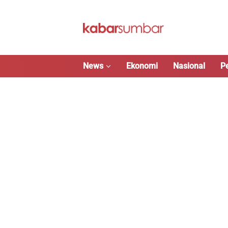
Langsung
ke
konten
News
Ekonomi
Nasional
P