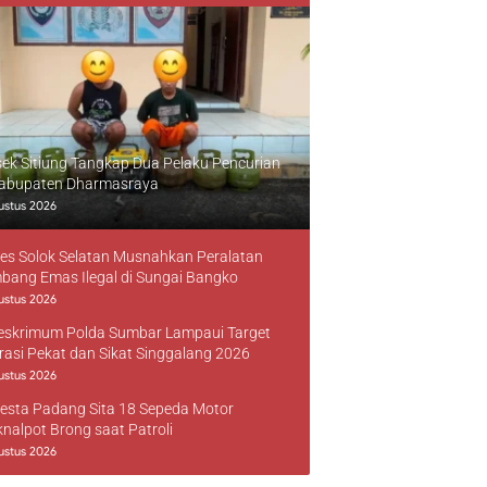
sek Sitiung Tangkap Dua Pelaku Pencurian
Kabupaten Dharmasraya
ustus 2026
res Solok Selatan Musnahkan Peralatan
bang Emas Ilegal di Sungai Bangko
ustus 2026
reskrimum Polda Sumbar Lampaui Target
rasi Pekat dan Sikat Singgalang 2026
ustus 2026
resta Padang Sita 18 Sepeda Motor
knalpot Brong saat Patroli
ustus 2026