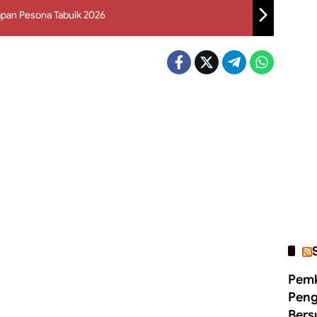
pan Pesona Tabuik 2026
Pemk
Peng
Bers