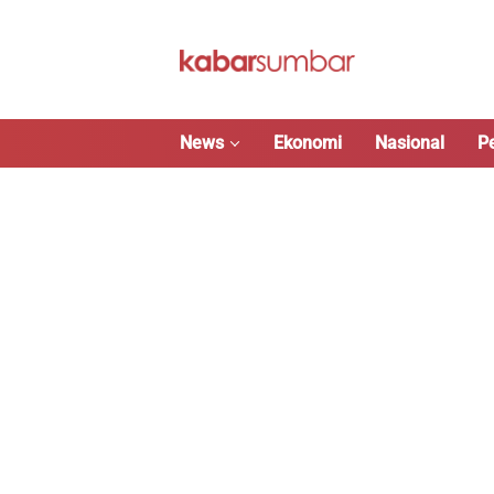
Langsung
ke
konten
News
Ekonomi
Nasional
P