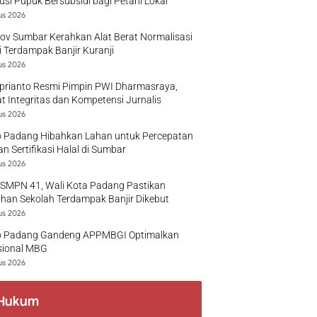
busi Pupuk Bersubsidi bagi Petani Lokal
us 2026
v Sumbar Kerahkan Alat Berat Normalisasi
 Terdampak Banjir Kuranji
us 2026
prianto Resmi Pimpin PWI Dharmasraya,
t Integritas dan Kompetensi Jurnalis
us 2026
 Padang Hibahkan Lahan untuk Percepatan
n Sertifikasi Halal di Sumbar
us 2026
 SMPN 41, Wali Kota Padang Pastikan
han Sekolah Terdampak Banjir Dikebut
us 2026
 Padang Gandeng APPMBGI Optimalkan
sional MBG
us 2026
Hukum