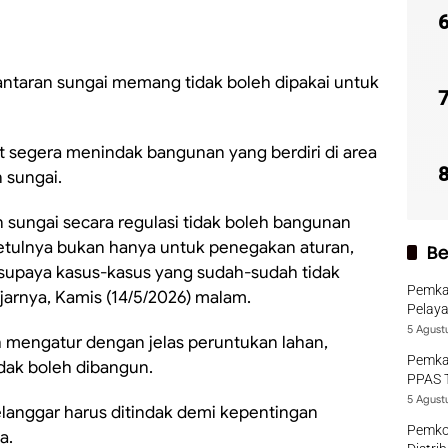
antaran sungai memang tidak boleh dipakai untuk
ait segera menindak bangunan yang berdiri di area
 sungai.
 sungai secara regulasi tidak boleh bangunan
betulnya bukan hanya untuk penegakan aturan,
Be
 supaya kasus-kasus yang sudah-sudah tidak
Pemka
 ujarnya, Kamis (14/5/2026) malam.
Pelaya
5 Agust
h mengatur dengan jelas peruntukan lahan,
Pemka
dak boleh dibangun.
PPAS 
5 Agust
elanggar harus ditindak demi kepentingan
Pemko
a.