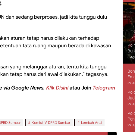
.
N dan sedang berproses, jadi kita tunggu dulu
kan aturan tetap harus dilakukan terhadap
ketentuan tata ruang maupun berada di kawasan
Pol
Ber
3 Ag
asan yang melanggar aturan, tentu kita tunggu
Bon
kan tetap harus dari awal dilakukan,” tegasnya.
Emp
29 Ju
e via Google News,
Klik Disini
atau Join
Telegram
Pol
Jud
29 Ju
Pol
Pen
DPRD Sumbar
Komisi IV DPRD Sumbar
Lembah Anai
29 Ju