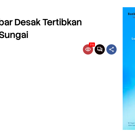
bar Desak Tertibkan
Sungai
316