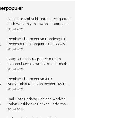
Terpopuler
Gubernur Mahyeldi Dorong Penguatan
1
Fikih Wasathiyah Jawab Tantangan
Keagamaan Kontemporer
30 Juli 2026
Pemkab Dharmasraya Gandeng ITB
2
Percepat Pembangunan dan Akses
Pendidikan
30 Juli 2026
Satgas PRR Percepat Pemulihan
3
Ekonomi Aceh Lewat Sektor Tambak
Kopi
30 Juli 2026
Pemkab Dharmasraya Ajak
4
Masyarakat Kibarkan Bendera Merah
Putih Sambut HUT RI
30 Juli 2026
Wali Kota Padang Panjang Motivasi
5
Calon Paskibraka Berikan Performa
Terbaik
30 Juli 2026