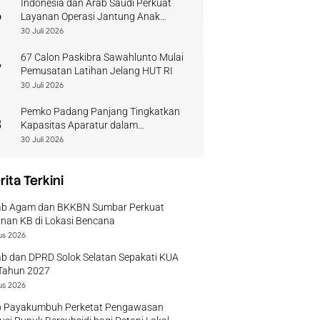
Indonesia dan Arab Saudi Perkuat
6
Layanan Operasi Jantung Anak
Sumbar
30 Juli 2026
67 Calon Paskibra Sawahlunto Mulai
7
Pemusatan Latihan Jelang HUT RI
30 Juli 2026
Pemko Padang Panjang Tingkatkan
8
Kapasitas Aparatur dalam
Penanganan Pascabencana
30 Juli 2026
rita Terkini
b Agam dan BKKBN Sumbar Perkuat
nan KB di Lokasi Bencana
us 2026
b dan DPRD Solok Selatan Sepakati KUA
Tahun 2027
us 2026
 Payakumbuh Perketat Pengawasan