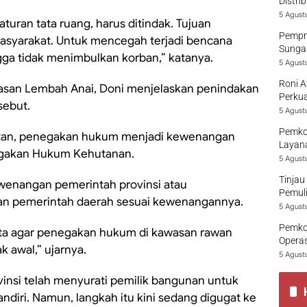
Distri
5 Agust
uran tata ruang, harus ditindak. Tujuan
Pempro
asyarakat. Untuk mencegah terjadi bencana
Sungai
ngga tidak menimbulkan korban,” katanya.
5 Agust
Roni A
wasan Lembah Anai, Doni menjelaskan penindakan
Perkua
sebut.
5 Agust
Pemko
hutan, penegakan hukum menjadi kewenangan
Layana
negakan Hukum Kehutanan.
5 Agust
Tinjau
ewenangan pemerintah provinsi atau
Pemuli
kan pemerintah daerah sesuai kewenangannya.
5 Agust
Pemko
nta agar penegakan hukum di kawasan rawan
Opera
 awal,” ujarnya.
5 Agust
insi telah menyurati pemilik bangunan untuk
iri. Namun, langkah itu kini sedang digugat ke