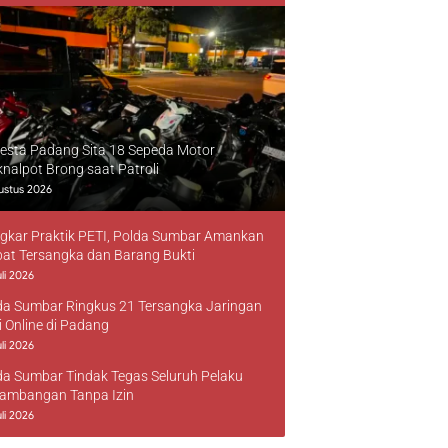
resta Padang Sita 18 Sepeda Motor
knalpot Brong saat Patroli
ustus 2026
gkar Praktik PETI, Polda Sumbar Amankan
at Tersangka dan Barang Bukti
li 2026
da Sumbar Ringkus 21 Tersangka Jaringan
i Online di Padang
li 2026
da Sumbar Tindak Tegas Seluruh Pelaku
ambangan Tanpa Izin
li 2026