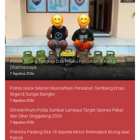
Polsek Sitiung Tangkap Dua Pelaku Pencurian di Kabupaten
Dharmasraya
7 Agustus 2026
Polres Solok Selatan Musnahkan Peralatan Tambang Emas
Ilegal di Sungai Bangko
7 Agustus 2026
Ditreskrimum Polda Sumbar Lampaui Target Operasi Pekat
dan Sikat Singgalang 2026
7 Agustus 2026
Polresta Padang Sita 18 Sepeda Motor Berknalpot Brong saat
Patroli