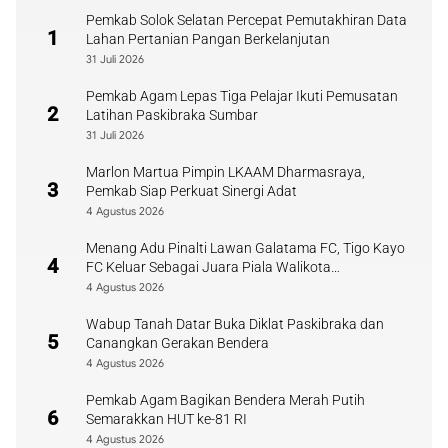
Pemkab Solok Selatan Percepat Pemutakhiran Data
1
Lahan Pertanian Pangan Berkelanjutan
31 Juli 2026
Pemkab Agam Lepas Tiga Pelajar Ikuti Pemusatan
2
Latihan Paskibraka Sumbar
31 Juli 2026
Marlon Martua Pimpin LKAAM Dharmasraya,
3
Pemkab Siap Perkuat Sinergi Adat
4 Agustus 2026
Menang Adu Pinalti Lawan Galatama FC, Tigo Kayo
4
FC Keluar Sebagai Juara Piala Walikota
Payakumbuh
4 Agustus 2026
Wabup Tanah Datar Buka Diklat Paskibraka dan
5
Canangkan Gerakan Bendera
4 Agustus 2026
Pemkab Agam Bagikan Bendera Merah Putih
6
Semarakkan HUT ke-81 RI
4 Agustus 2026