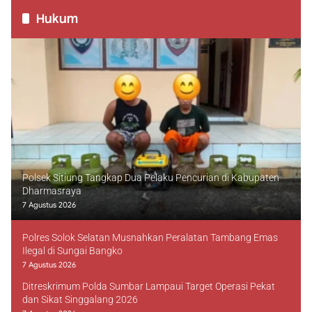
Hukum
Polsek Sitiung Tangkap Dua Pelaku Pencurian di Kabupaten
Dharmasraya
7 Agustus 2026
Polres Solok Selatan Musnahkan Peralatan Tambang Emas
Ilegal di Sungai Bangko
7 Agustus 2026
Ditreskrimum Polda Sumbar Lampaui Target Operasi Pekat
dan Sikat Singgalang 2026