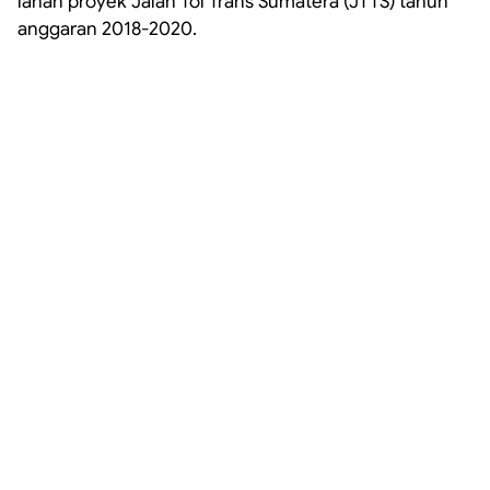
lahan proyek Jalan Tol Trans Sumatera (JTTS) tahun
anggaran 2018-2020.