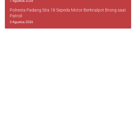
7 Agustus 2026
Polresta Padang Sita 18 Sepeda Motor Berknalpot Brong saat
Patroli
3 Agustus 2026