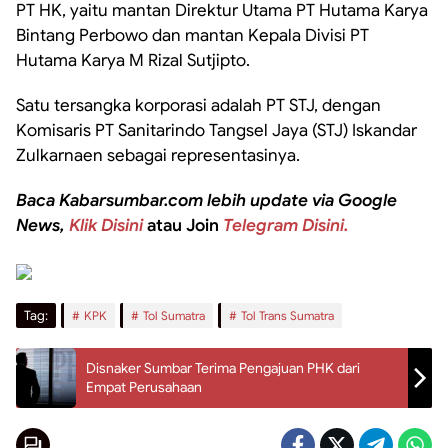
PT HK, yaitu mantan Direktur Utama PT Hutama Karya
Bintang Perbowo dan mantan Kepala Divisi PT
Hutama Karya M Rizal Sutjipto.
Satu tersangka korporasi adalah PT STJ, dengan
Komisaris PT Sanitarindo Tangsel Jaya (STJ) Iskandar
Zulkarnaen sebagai representasinya.
Baca Kabarsumbar.com lebih update via Google
News,
Klik Disini
atau Join
Telegram Disini.
Tag:
KPK
Tol Sumatra
Tol Trans Sumatra
Disnaker Sumbar Terima Pengajuan PHK dari
Empat Perusahaan