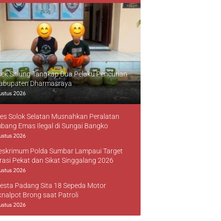
sek Sitiung Tangkap Dua Pelaku Pencurian
Kabupaten Dharmasraya
ustus 2026
res Solok Selatan Musnahkan Peralatan
bang Emas Ilegal di Sungai Bangko
ustus 2026
reskrimum Polda Sumbar Lampaui Target
rasi Pekat dan Sikat Singgalang 2026
ustus 2026
resta Padang Sita 18 Sepeda Motor
knalpot Brong saat Patroli
ustus 2026