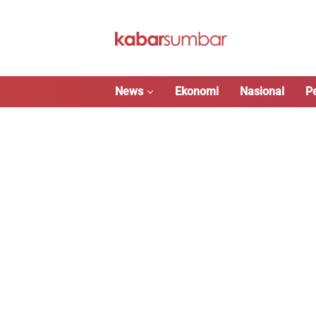
Langsung
ke
konten
News
Ekonomi
Nasional
P