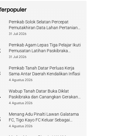
Terpopuler
Pemkab Solok Selatan Percepat
1
Pemutakhiran Data Lahan Pertanian
Pangan Berkelanjutan
31 Juli 2026
Pemkab Agam Lepas Tiga Pelajar Ikuti
2
Pemusatan Latihan Paskibraka
Sumbar
31 Juli 2026
Pemkab Tanah Datar Perluas Kerja
3
Sama Antar Daerah Kendalikan Inflasi
4 Agustus 2026
Wabup Tanah Datar Buka Diklat
4
Paskibraka dan Canangkan Gerakan
Bendera
4 Agustus 2026
Menang Adu Pinalti Lawan Galatama
5
FC, Tigo Kayo FC Keluar Sebagai
Juara Piala Walikota Payakumbuh
4 Agustus 2026