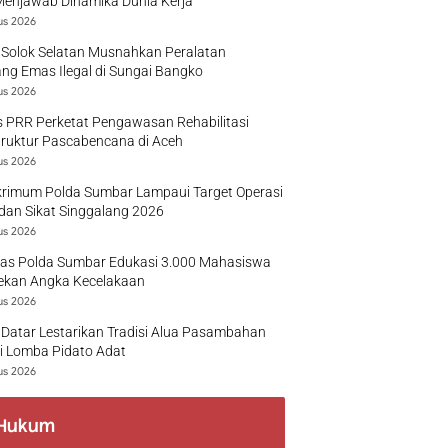
Menjawab Dinamika Dunia Kerja
us 2026
 Solok Selatan Musnahkan Peralatan
g Emas Ilegal di Sungai Bangko
us 2026
 PRR Perketat Pengawasan Rehabilitasi
truktur Pascabencana di Aceh
us 2026
krimum Polda Sumbar Lampaui Target Operasi
dan Sikat Singgalang 2026
us 2026
tas Polda Sumbar Edukasi 3.000 Mahasiswa
ekan Angka Kecelakaan
us 2026
Datar Lestarikan Tradisi Alua Pasambahan
i Lomba Pidato Adat
us 2026
Hukum