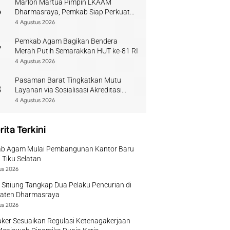
Marlon Martua Pimpin LKAAM
6
Dharmasraya, Pemkab Siap Perkuat
Sinergi Adat
4 Agustus 2026
Pemkab Agam Bagikan Bendera
7
Merah Putih Semarakkan HUT ke-81 RI
4 Agustus 2026
Pasaman Barat Tingkatkan Mutu
8
Layanan via Sosialisasi Akreditasi
Perpustakaan 2026
4 Agustus 2026
rita Terkini
b Agam Mulai Pembangunan Kantor Baru
 Tiku Selatan
us 2026
 Sitiung Tangkap Dua Pelaku Pencurian di
aten Dharmasraya
us 2026
ker Sesuaikan Regulasi Ketenagakerjaan