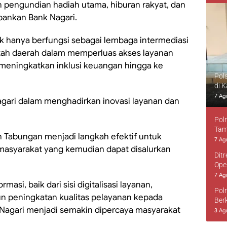
 pengundian hadiah utama, hiburan rakyat, dan
rbankan Bank Nagari.
k hanya berfungsi sebagai lembaga intermediasi
ntah daerah dalam memperluas akses layanan
eningkatkan inklusi keuangan hingga ke
Pol
di 
7 Ag
agari dalam menghadirkan inovasi layanan dan
Pol
Tam
 Tabungan menjadi langkah efektif untuk
7 Ag
asyarakat yang kemudian dapat disalurkan
Dit
Ope
7 Ag
asi, baik dari sisi digitalisasi layanan,
Pol
n peningkatan kualitas pelayanan kepada
Ber
Nagari menjadi semakin dipercaya masyarakat
3 Ag