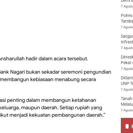
Demi 
7 Agust
Polres
Tamban
7 Agust
Satgas
Infras
7 Agust
Ditres
sharullah hadir dalam acara tersebut.
Pekat 
7 Agust
Bank Nagari bukan sekadar seremoni pengundian
Ditlan
ya membangun kebiasaan menabung secara
UNP T
7 Agust
Tanah 
asi penting dalam membangun ketahanan
Melalu
 keluarga, maupun daerah. Setiap rupiah yang
7 Agust
ikut menjadi kekuatan pembangunan daerah,”