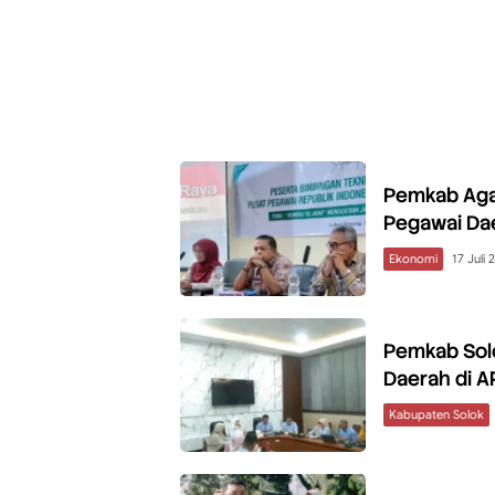
Pemkab Agam
Pegawai Da
Ekonomi
17 Juli 
Pemkab Sol
Daerah di 
Kabupaten Solok