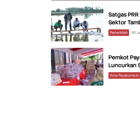
Satgas PRR
Sektor Tam
Pemerintah
30 Ju
Pemkot Pay
Luncurkan 
Kota Payakumbuh