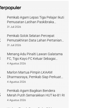
Terpopuler
Pemkab Agam Lepas Tiga Pelajar Ikuti
1
Pemusatan Latihan Paskibraka
Sumbar
31 Juli 2026
Pemkab Solok Selatan Percepat
2
Pemutakhiran Data Lahan Pertanian
Pangan Berkelanjutan
31 Juli 2026
Menang Adu Pinalti Lawan Galatama
3
FC, Tigo Kayo FC Keluar Sebagai
Juara Piala Walikota Payakumbuh
4 Agustus 2026
Marlon Martua Pimpin LKAAM
4
Dharmasraya, Pemkab Siap Perkuat
Sinergi Adat
4 Agustus 2026
Pemkab Agam Bagikan Bendera
5
Merah Putih Semarakkan HUT ke-81 RI
4 Agustus 2026