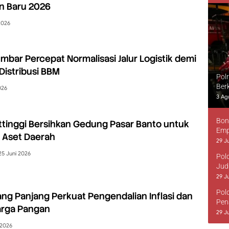
n Baru 2026
 2026
bar Percepat Normalisasi Jalur Logistik demi
Distribusi BBM
Pol
Ber
026
3 Ag
Bon
tinggi Bersihkan Gedung Pasar Banto untuk
Emp
i Aset Daerah
29 Ju
25 Juni 2026
Pol
Jud
29 Ju
Pol
g Panjang Perkuat Pengendalian Inflasi dan
Pen
Harga Pangan
29 Ju
 2026