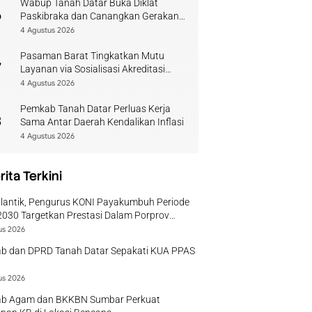
Wabup Tanah Datar Buka Diklat
6
Paskibraka dan Canangkan Gerakan
Bendera
4 Agustus 2026
Pasaman Barat Tingkatkan Mutu
7
Layanan via Sosialisasi Akreditasi
Perpustakaan 2026
4 Agustus 2026
Pemkab Tanah Datar Perluas Kerja
8
Sama Antar Daerah Kendalikan Inflasi
4 Agustus 2026
rita Terkini
ilantik, Pengurus KONI Payakumbuh Periode
030 Targetkan Prestasi Dalam Porprov
r
us 2026
b dan DPRD Tanah Datar Sepakati KUA PPAS
us 2026
b Agam dan BKKBN Sumbar Perkuat