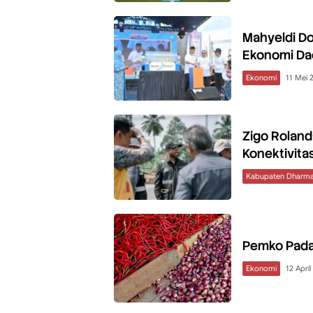
Mahyeldi D
Ekonomi Da
Ekonomi
11 Mei 
Zigo Roland
Konektivita
Kabupaten Dharma
Pemko Padan
Ekonomi
12 Apri