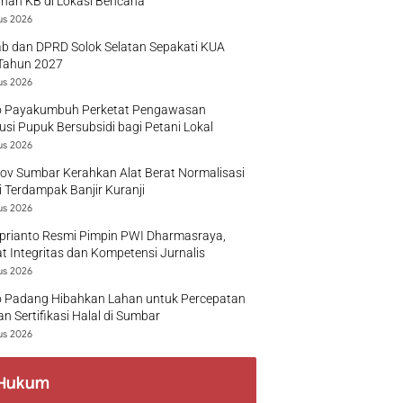
nan KB di Lokasi Bencana
us 2026
b dan DPRD Solok Selatan Sepakati KUA
Tahun 2027
us 2026
 Payakumbuh Perketat Pengawasan
busi Pupuk Bersubsidi bagi Petani Lokal
us 2026
v Sumbar Kerahkan Alat Berat Normalisasi
 Terdampak Banjir Kuranji
us 2026
prianto Resmi Pimpin PWI Dharmasraya,
t Integritas dan Kompetensi Jurnalis
us 2026
 Padang Hibahkan Lahan untuk Percepatan
n Sertifikasi Halal di Sumbar
us 2026
Hukum