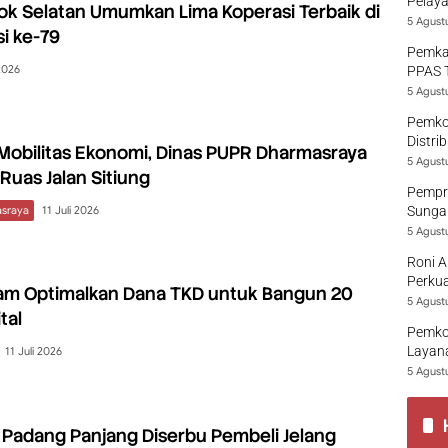
Pelaya
k Selatan Umumkan Lima Koperasi Terbaik di
5 Agust
si ke-79
Pemka
 2026
PPAS 
5 Agust
Pemko
Distri
Mobilitas Ekonomi, Dinas PUPR Dharmasraya
5 Agust
 Ruas Jalan Sitiung
Pempro
sraya
11 Juli 2026
Sungai
5 Agust
Roni A
Perkua
m Optimalkan Dana TKD untuk Bangun 20
5 Agust
tal
Pemko
Layana
11 Juli 2026
5 Agust
 Padang Panjang Diserbu Pembeli Jelang