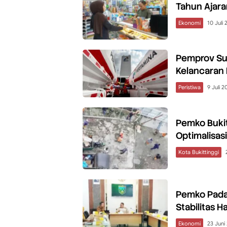
Tahun Ajara
Ekonomi
10 Juli
Pemprov Sum
Kelancaran 
Peristiwa
9 Juli 2
Pemko Bukit
Optimalisas
Kota Bukittinggi
Pemko Padan
Stabilitas 
Ekonomi
23 Juni