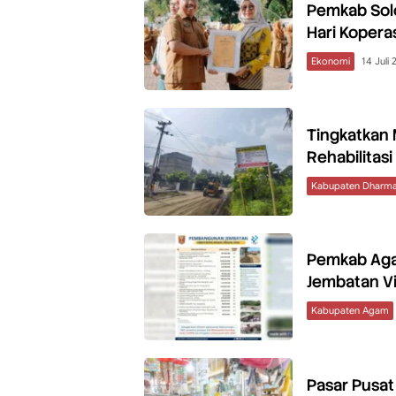
Pemkab Solo
Hari Kopera
Ekonomi
14 Juli
Tingkatkan 
Rehabilitasi
Kabupaten Dharma
Pemkab Aga
Jembatan Vi
Kabupaten Agam
Pasar Pusat