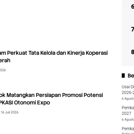
 Perkuat Tata Kelola dan Kinerja Koperasi
erah
2026
Be
Usai D
2026-2
ok Matangkan Persiapan Promosi Potensi
Sumba
6 Agust
APKASI Otonomi Expo
Pemka
16 Juli 2026
2027
6 Agust
Pemka