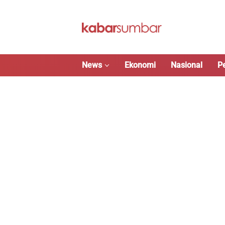
Langsung
ke
konten
News
Ekonomi
Nasional
P