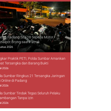
resta Padang Sita 18 Sepeda Motor
knalpot Brong saat Patroli
ustus 2026
gkar Praktik PETI, Polda Sumbar Amankan
at Tersangka dan Barang Bukti
li 2026
da Sumbar Ringkus 21 Tersangka Jaringan
i Online di Padang
li 2026
da Sumbar Tindak Tegas Seluruh Pelaku
ambangan Tanpa Izin
li 2026