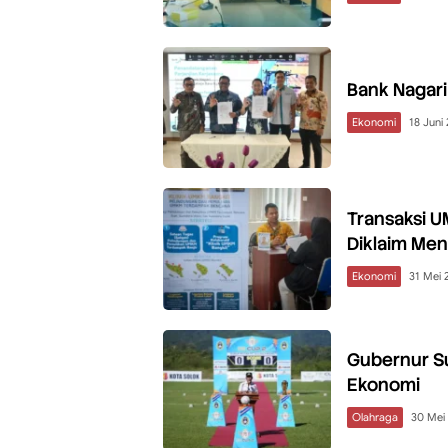
Bank Nagari
Ekonomi
18 Juni
Transaksi 
Diklaim Men
Ekonomi
31 Mei 
Gubernur S
Ekonomi
Olahraga
30 Mei