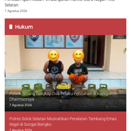
Selatan
7 Agustus 2026
Hukum
Polsek Sitiung Tangkap Dua Pelaku Pencurian di Kabupaten
Dharmasraya
7 Agustus 2026
Polres Solok Selatan Musnahkan Peralatan Tambang Emas
Ilegal di Sungai Bangko
7 Agustus 2026