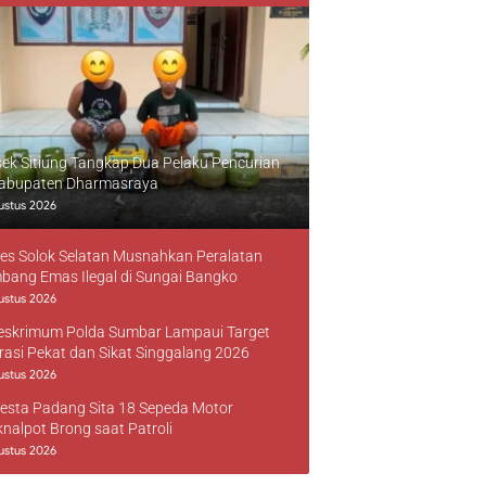
sek Sitiung Tangkap Dua Pelaku Pencurian
Kabupaten Dharmasraya
ustus 2026
res Solok Selatan Musnahkan Peralatan
bang Emas Ilegal di Sungai Bangko
ustus 2026
reskrimum Polda Sumbar Lampaui Target
rasi Pekat dan Sikat Singgalang 2026
ustus 2026
resta Padang Sita 18 Sepeda Motor
knalpot Brong saat Patroli
ustus 2026