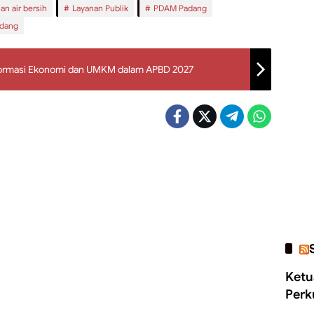
an air bersih
Layanan Publik
PDAM Padang
dang
ormasi Ekonomi dan UMKM dalam APBD 2027
Ketu
Perk