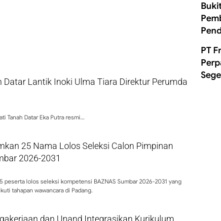
Buki
Pemb
Pend
PT F
Perp
Sege
 Datar Lantik Inoki Ulma Tiara Direktur Perumda
ti Tanah Datar Eka Putra resmi…
kan 25 Nama Lolos Seleksi Calon Pimpinan
bar 2026-2031
 peserta lolos seleksi kompetensi BAZNAS Sumbar 2026-2031 yang
kuti tahapan wawancara di Padang.
gakerjaan dan Unand Integrasikan Kurikulum