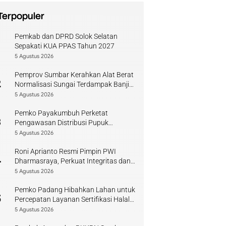
Terpopuler
Pemkab dan DPRD Solok Selatan
1
Sepakati KUA PPAS Tahun 2027
5 Agustus 2026
Pemprov Sumbar Kerahkan Alat Berat
2
Normalisasi Sungai Terdampak Banjir
Kuranji
5 Agustus 2026
Pemko Payakumbuh Perketat
3
Pengawasan Distribusi Pupuk
Bersubsidi bagi Petani Lokal
5 Agustus 2026
Roni Aprianto Resmi Pimpin PWI
4
Dharmasraya, Perkuat Integritas dan
Kompetensi Jurnalis
5 Agustus 2026
Pemko Padang Hibahkan Lahan untuk
5
Percepatan Layanan Sertifikasi Halal
di Sumbar
5 Agustus 2026