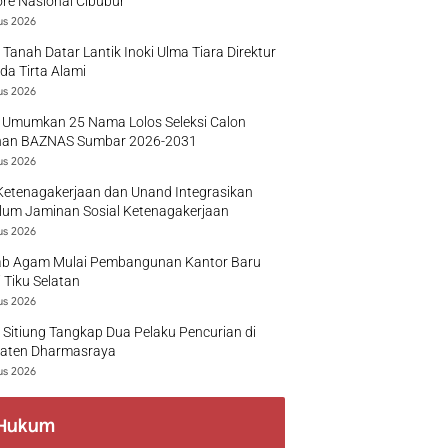
re Nasional Cibubur
us 2026
 Tanah Datar Lantik Inoki Ulma Tiara Direktur
a Tirta Alami
us 2026
 Umumkan 25 Nama Lolos Seleksi Calon
nan BAZNAS Sumbar 2026-2031
us 2026
Ketenagakerjaan dan Unand Integrasikan
lum Jaminan Sosial Ketenagakerjaan
us 2026
b Agam Mulai Pembangunan Kantor Baru
 Tiku Selatan
us 2026
 Sitiung Tangkap Dua Pelaku Pencurian di
aten Dharmasraya
us 2026
Hukum