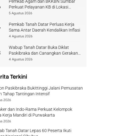
Pemkab Agam dan BKKBN Sumbar
6
Perkuat Pelayanan KB di Lokasi
Bencana
5 Agustus 2026
Pemkab Tanah Datar Perluas Kerja
7
Sama Antar Daerah Kendalikan Inflasi
4 Agustus 2026
Wabup Tanah Datar Buka Diklat
8
Paskibraka dan Canangkan Gerakan
Bendera
4 Agustus 2026
rita Terkini
on Paskibraka Bukittinggi Jalani Pemusatan
n Tahap Tantingan Intensif
us 2026
ker dan Indo-Rama Perkuat Kelompok
 Kerja Mandiri di Purwakarta
us 2026
b Tanah Datar Lepas 60 Peserta Ikuti