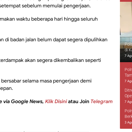
 setempat sebelum memulai pengerjaan.
memakan waktu beberapa hari hingga seluruh
an di badan jalan belum dapat segera dipulihkan
Pol
di 
7 Ag
g terdampak akan segera dikembalikan seperti
Pol
Tam
t bersabar selama masa pengerjaan demi
7 Ag
depan.
Dit
Ope
e via Google News,
Klik Disini
atau Join
Telegram
7 Ag
Pol
Ber
3 Ag