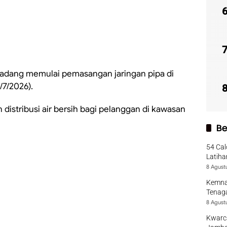
adang memulai pemasangan jaringan pipa di
/7/2026).
distribusi air bersih bagi pelanggan di kawasan
Be
54 Cal
Latiha
8 Agust
Kemna
Tenaga
8 Agust
Kwarca