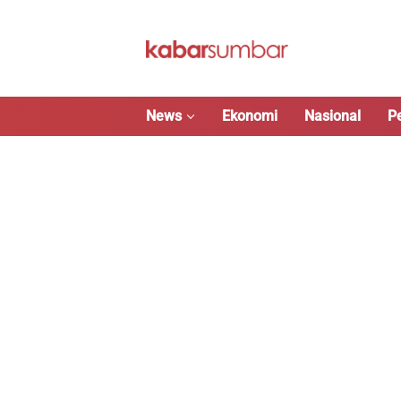
Langsung
ke
konten
News
Ekonomi
Nasional
P