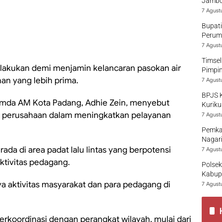
Jambo
7 Agust
Bupati
Perumd
7 Agust
Timsel
dilakukan demi menjamin kelancaran pasokan air
Pimpi
nan yang lebih prima.
7 Agust
BPJS 
mda AM Kota Padang, Adhie Zein, menyebut
Kuriku
 perusahaan dalam meningkatkan pelayanan
7 Agust
Pemka
Nagari
ada di area padat lalu lintas yang berpotensi
7 Agust
ktivitas pedagang.
Polsek
Kabup
 aktivitas masyarakat dan para pedagang di
7 Agust
rkoordinasi dengan perangkat wilayah, mulai dari