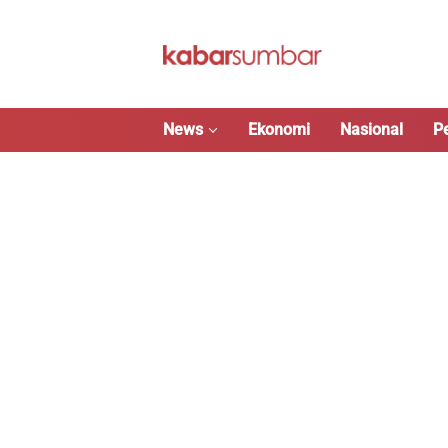
Langsung
ke
konten
News
Ekonomi
Nasional
P