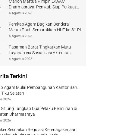
Marlon Martua Pimpin LKAAM
6
Dharmasraya, Pemkab Siap Perkuat
Sinergi Adat
4 Agustus 2026
Pemkab Agam Bagikan Bendera
7
Merah Putih Semarakkan HUT ke-81 RI
4 Agustus 2026
Pasaman Barat Tingkatkan Mutu
8
Layanan via Sosialisasi Akreditasi
Perpustakaan 2026
4 Agustus 2026
rita Terkini
b Agam Mulai Pembangunan Kantor Baru
 Tiku Selatan
us 2026
 Sitiung Tangkap Dua Pelaku Pencurian di
aten Dharmasraya
us 2026
ker Sesuaikan Regulasi Ketenagakerjaan