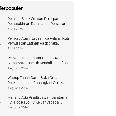
Terpopuler
Pemkab Solok Selatan Percepat
1
Pemutakhiran Data Lahan Pertanian
Pangan Berkelanjutan
31 Juli 2026
Pemkab Agam Lepas Tiga Pelajar Ikuti
2
Pemusatan Latihan Paskibraka
Sumbar
31 Juli 2026
Pemkab Tanah Datar Perluas Kerja
3
Sama Antar Daerah Kendalikan Inflasi
4 Agustus 2026
Wabup Tanah Datar Buka Diklat
4
Paskibraka dan Canangkan Gerakan
Bendera
4 Agustus 2026
Menang Adu Pinalti Lawan Galatama
5
FC, Tigo Kayo FC Keluar Sebagai
Juara Piala Walikota Payakumbuh
4 Agustus 2026