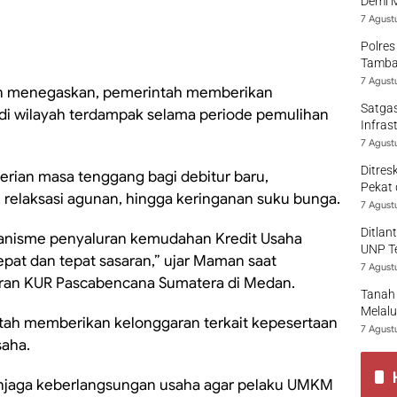
Demi 
7 Agust
Polres
Tamban
7 Agust
 menegaskan, pemerintah memberikan
Satgas
 di wilayah terdampak selama periode pemulihan
Infras
7 Agust
Ditres
ian masa tenggang bagi debitur baru,
Pekat 
relaksasi agunan, hingga keringanan suku bunga.
7 Agust
Ditlan
anisme penyaluran kemudahan Kredit Usaha
UNP T
epat dan tepat sasaran,” ujar Maman saat
7 Agust
ran KUR Pascabencana Sumatera di Medan.
Tanah 
Melalu
ntah memberikan kelonggaran terkait kepesertaan
7 Agust
saha.
njaga keberlangsungan usaha agar pelaku UMKM