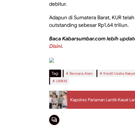
debitur.
Adapun di Sumatera Barat, KUR telah 
outstanding sebesar Rp1,64 triliun.
Baca Kabarsumbar.com lebih updat
Disini.
Tag:
Bencana Alam
Kredit Usaha Rakya
UMKM
Kapolres Pariaman Lantik Kasat La