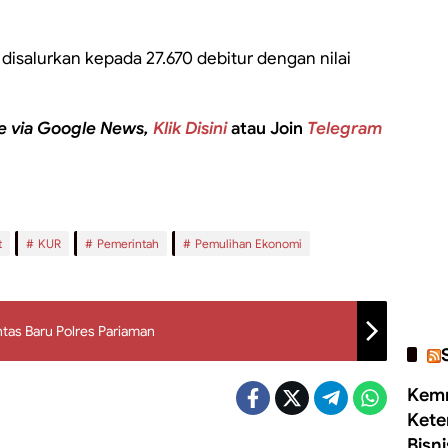
disalurkan kepada 27.670 debitur dengan nilai
e via Google News,
Klik Disini
atau Join
Telegram
t
KUR
Pemerintah
Pemulihan Ekonomi
ntas Baru Polres Pariaman
Kemn
Kete
Bisn