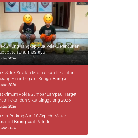
sek Sitiung Tangkap Dua Pelaku Pencurian
Kabupaten Dharmasraya
ustus 2026
res Solok Selatan Musnahkan Peralatan
bang Emas Ilegal di Sungai Bangko
ustus 2026
reskrimum Polda Sumbar Lampaui Target
rasi Pekat dan Sikat Singgalang 2026
ustus 2026
resta Padang Sita 18 Sepeda Motor
knalpot Brong saat Patroli
ustus 2026