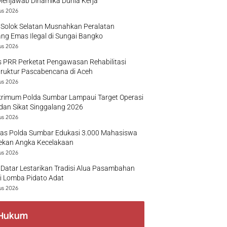
Menjawab Dinamika Dunia Kerja
us 2026
 Solok Selatan Musnahkan Peralatan
g Emas Ilegal di Sungai Bangko
us 2026
 PRR Perketat Pengawasan Rehabilitasi
truktur Pascabencana di Aceh
us 2026
krimum Polda Sumbar Lampaui Target Operasi
dan Sikat Singgalang 2026
us 2026
tas Polda Sumbar Edukasi 3.000 Mahasiswa
ekan Angka Kecelakaan
us 2026
Datar Lestarikan Tradisi Alua Pasambahan
i Lomba Pidato Adat
us 2026
Hukum