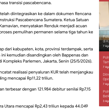
masa transisi pascabencana.
telah diintegrasikan ke dalam dokumen Rencana
onstruksi Pascabencana Sumatera. Ketua Satuan
 Karnavian, menyatakan Renduk menjadi acuan
roses pemulihan permanen selama tiga tahun ke
Pol
di 
7 Ag
p dari kabupaten, kota, provinsi terdampak, serta
ini kemudian disandingkan oleh Bappenas dan
Pol
 di Kompleks Parlemen, Jakarta, Senin (25/5/2026).
Tam
7 Ag
ncatat realisasi penyaluran KUR telah menjangkau
Dit
ing mencapai Rp11,22 triliun.
Ope
7 Ag
n terbesar dengan 121.984 debitur senilai Rp7,15
Pol
Ber
3 Ag
ra Utara mencapai Rp2,43 triliun kepada 44.049