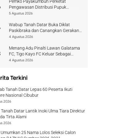
Pemko Payakumbuh Perketat
6
Pengawasan Distribusi Pupuk
Bersubsidi bagi Petani Lokal
5 Agustus 2026
Wabup Tanah Datar Buka Diklat
7
Paskibraka dan Canangkan Gerakan
Bendera
4 Agustus 2026
Menang Adu Pinalti Lawan Galatama
8
FC, Tigo Kayo FC Keluar Sebagai
Juara Piala Walikota Payakumbuh
4 Agustus 2026
rita Terkini
b Tanah Datar Lepas 60 Peserta Ikuti
re Nasional Cibubur
us 2026
 Tanah Datar Lantik Inoki Ulma Tiara Direktur
a Tirta Alami
us 2026
 Umumkan 25 Nama Lolos Seleksi Calon