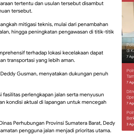
araan tertentu dan usulan tersebut disambut
muan tersebut.
langkah mitigasi teknis, mulai dari penambahan
alan, hingga peningkatan pengawasan di titik-titik
Pol
di 
prehensif terhadap lokasi kecelakaan dapat
7 Ag
an transportasi yang lebih aman.
Pol
at, Deddy Gusman, menyatakan dukungan penuh
Tam
7 Ag
Dit
fasilitas perlengkapan jalan serta menyusun
Ope
n kondisi aktual di lapangan untuk mencegah
7 Ag
Pol
Ber
 Dinas Perhubungan Provinsi Sumatera Barat, Dedy
3 Ag
amatan pengguna jalan menjadi prioritas utama.