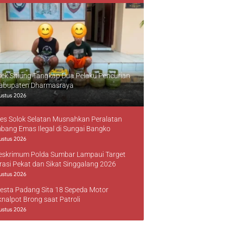
sek Sitiung Tangkap Dua Pelaku Pencurian
Kabupaten Dharmasraya
ustus 2026
res Solok Selatan Musnahkan Peralatan
bang Emas Ilegal di Sungai Bangko
ustus 2026
reskrimum Polda Sumbar Lampaui Target
rasi Pekat dan Sikat Singgalang 2026
ustus 2026
resta Padang Sita 18 Sepeda Motor
knalpot Brong saat Patroli
ustus 2026