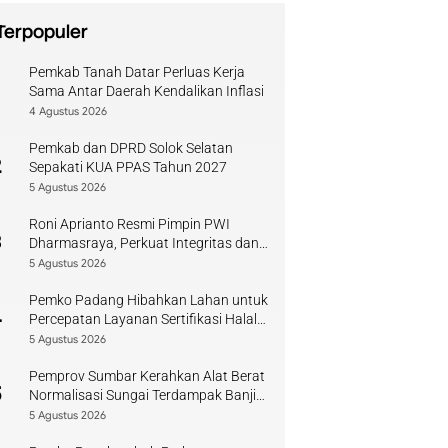
Terpopuler
Pemkab Tanah Datar Perluas Kerja
1
Sama Antar Daerah Kendalikan Inflasi
4 Agustus 2026
Pemkab dan DPRD Solok Selatan
2
Sepakati KUA PPAS Tahun 2027
5 Agustus 2026
Roni Aprianto Resmi Pimpin PWI
3
Dharmasraya, Perkuat Integritas dan
Kompetensi Jurnalis
5 Agustus 2026
Pemko Padang Hibahkan Lahan untuk
4
Percepatan Layanan Sertifikasi Halal
di Sumbar
5 Agustus 2026
Pemprov Sumbar Kerahkan Alat Berat
5
Normalisasi Sungai Terdampak Banjir
Kuranji
5 Agustus 2026