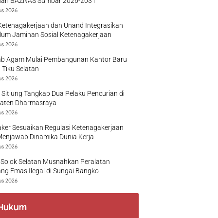
nan BAZNAS Sumbar 2026-2031
us 2026
Ketenagakerjaan dan Unand Integrasikan
lum Jaminan Sosial Ketenagakerjaan
us 2026
b Agam Mulai Pembangunan Kantor Baru
 Tiku Selatan
us 2026
 Sitiung Tangkap Dua Pelaku Pencurian di
aten Dharmasraya
us 2026
ker Sesuaikan Regulasi Ketenagakerjaan
Menjawab Dinamika Dunia Kerja
us 2026
 Solok Selatan Musnahkan Peralatan
g Emas Ilegal di Sungai Bangko
us 2026
Hukum