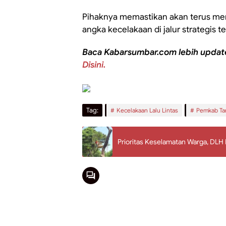
Pihaknya memastikan akan terus me
angka kecelakaan di jalur strategis t
Baca Kabarsumbar.com lebih updat
Disini.
Tag:
Kecelakaan Lalu Lintas
Pemkab Ta
Prioritas Keselamatan Warga, DL