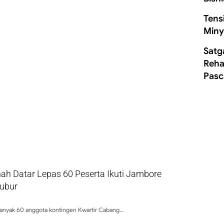
Tens
Miny
Satg
Rehab
Pasc
ah Datar Lepas 60 Peserta Ikuti Jambore
bubur
anyak 60 anggota kontingen Kwartir Cabang…