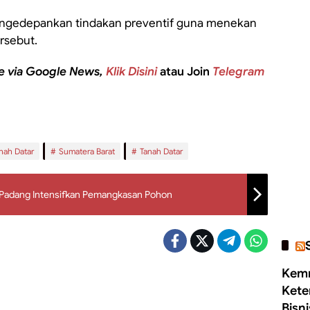
ngedepankan tindakan preventif guna menekan
ersebut.
e via Google News,
Klik Disini
atau Join
Telegram
nah Datar
Sumatera Barat
Tanah Datar
H Padang Intensifkan Pemangkasan Pohon
Kemn
Kete
Bisn