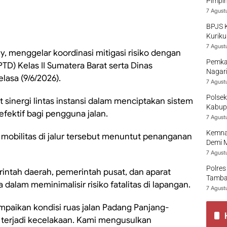
Pimpi
7 Agust
BPJS 
Kuriku
7 Agust
y, menggelar koordinasi mitigasi risiko dengan
Pemka
PTD) Kelas II Sumatera Barat serta Dinas
Nagari
asa (9/6/2026).
7 Agust
Polsek
sinergi lintas instansi dalam menciptakan sistem
Kabup
efektif bagi pengguna jalan.
7 Agust
Kemna
mobilitas di jalur tersebut menuntut penanganan
Demi 
7 Agust
Polres
intah daerah, pemerintah pusat, dan aparat
Tamban
alam meminimalisir risiko fatalitas di lapangan.
7 Agust
mpaikan kondisi ruas jalan Padang Panjang-
n terjadi kecelakaan. Kami mengusulkan