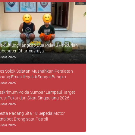
sek Sitiung Tangkap Dua Pelaku Pencurian
Kabupaten Dharmasraya
ustus 2026
res Solok Selatan Musnahkan Peralatan
bang Emas Ilegal di Sungai Bangko
ustus 2026
reskrimum Polda Sumbar Lampaui Target
rasi Pekat dan Sikat Singgalang 2026
ustus 2026
resta Padang Sita 18 Sepeda Motor
knalpot Brong saat Patroli
ustus 2026