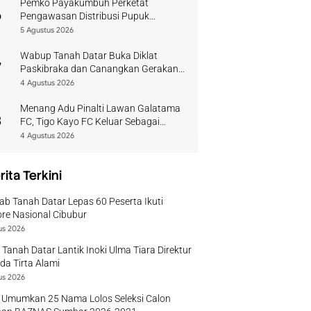
Pemko Payakumbuh Perketat
6
Pengawasan Distribusi Pupuk
Bersubsidi bagi Petani Lokal
5 Agustus 2026
Wabup Tanah Datar Buka Diklat
7
Paskibraka dan Canangkan Gerakan
Bendera
4 Agustus 2026
Menang Adu Pinalti Lawan Galatama
8
FC, Tigo Kayo FC Keluar Sebagai
Juara Piala Walikota Payakumbuh
4 Agustus 2026
rita Terkini
b Tanah Datar Lepas 60 Peserta Ikuti
re Nasional Cibubur
us 2026
 Tanah Datar Lantik Inoki Ulma Tiara Direktur
a Tirta Alami
us 2026
 Umumkan 25 Nama Lolos Seleksi Calon