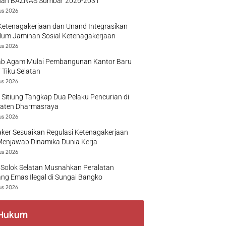
nan BAZNAS Sumbar 2026-2031
us 2026
Ketenagakerjaan dan Unand Integrasikan
lum Jaminan Sosial Ketenagakerjaan
us 2026
b Agam Mulai Pembangunan Kantor Baru
 Tiku Selatan
us 2026
 Sitiung Tangkap Dua Pelaku Pencurian di
aten Dharmasraya
us 2026
ker Sesuaikan Regulasi Ketenagakerjaan
Menjawab Dinamika Dunia Kerja
us 2026
 Solok Selatan Musnahkan Peralatan
g Emas Ilegal di Sungai Bangko
us 2026
Hukum