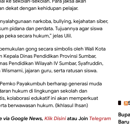
l ke sekolah-sekolah. Para jaksa akan
n dekat dengan kehidupan pelajar.
yalahgunaan narkoba, bullying, kejahatan siber,
ukum pidana dan perdata. Tujuannya agar siswa
a peka secara hukum,” jelas Ulil.
pemukulan gong secara simbolis oleh Wali Kota
n Kepala Dinas Pendidikan Provinsi Sumbar,
inas Pendidikan Wilayah IV Sumbar, Syafruddin,
smarni, jajaran guru, serta ratusan siswa.
, Pemko Payakumbuh berharap generasi muda
aran hukum di lingkungan sekolah dan
is, kolaborasi edukatif ini akan memperkuat
serta berwawasan hukum. (Ikhlasul Ihsan)
Bupa
e via Google News,
Klik Disini
atau Join
Telegram
Baru