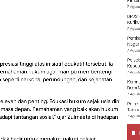
Pimpi
7 Agust
BPJS 
Kuriku
7 Agust
Pemka
Nagari
7 Agust
Polsek
iasi tinggi atas inisiatif edukatif tersebut. Ia
Kabup
an pemahaman hukum agar mampu membentengi
7 Agust
an seperti narkoba, perundungan, dan kejahatan
Kemna
Demi 
7 Agust
elevan dan penting. Edukasi hukum sejak usia dini
Polres
k masa depan. Pemahaman yang baik akan hukum
Tamban
dapi tantangan sosial,” ujar Zulmaeta di hadapan
7 Agust
dak hadir untuk menakut-nakuti pelajar,