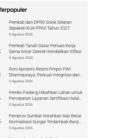
Terpopuler
Pemkab dan DPRD Solok Selatan
1
Sepakati KUA PPAS Tahun 2027
5 Agustus 2026
Pemkab Tanah Datar Perluas Kerja
2
Sama Antar Daerah Kendalikan Inflasi
4 Agustus 2026
Roni Aprianto Resmi Pimpin PWI
3
Dharmasraya, Perkuat Integritas dan
Kompetensi Jurnalis
5 Agustus 2026
Pemko Padang Hibahkan Lahan untuk
4
Percepatan Layanan Sertifikasi Halal
di Sumbar
5 Agustus 2026
Pemprov Sumbar Kerahkan Alat Berat
5
Normalisasi Sungai Terdampak Banjir
Kuranji
5 Agustus 2026