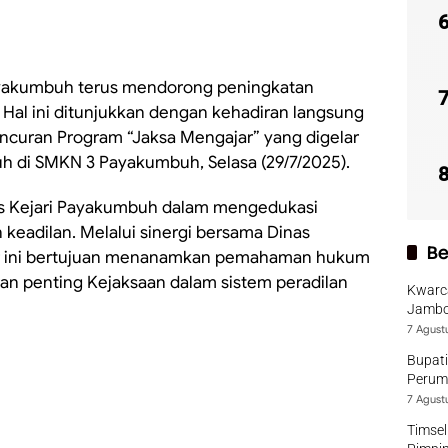
yakumbuh terus mendorong peningkatan
 Hal ini ditunjukkan dengan kehadiran langsung
uncuran Program “Jaksa Mengajar” yang digelar
h di SMKN 3 Payakumbuh, Selasa (29/7/2025).
gis Kejari Payakumbuh dalam mengedukasi
eadilan. Melalui sinergi bersama Dinas
Be
ar ini bertujuan menanamkan pemahaman hukum
an penting Kejaksaan dalam sistem peradilan
Kwarca
Jambo
7 Agust
Bupati
Perumd
7 Agust
Timsel