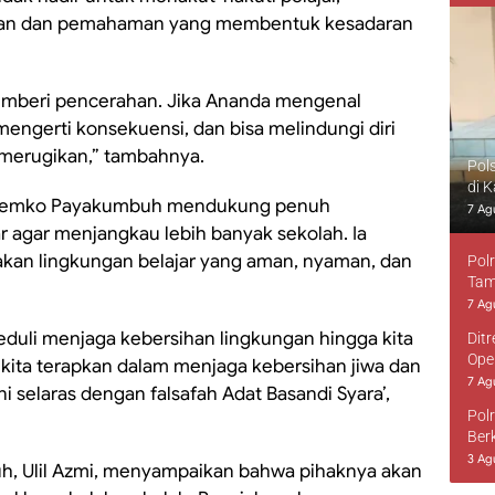
han dan pemahaman yang membentuk kesadaran
memberi pencerahan. Jika Ananda mengenal
ngerti konsekuensi, dan bisa melindungi diri
g merugikan,” tambahnya.
Pol
di 
an Pemko Payakumbuh mendukung penuh
7 Ag
 agar menjangkau lebih banyak sekolah. Ia
akan lingkungan belajar yang aman, nyaman, dan
Pol
Tam
7 Ag
uli menjaga kebersihan lingkungan hingga kita
Dit
Ope
 kita terapkan dalam menjaga kebersihan jiwa dan
7 Ag
i selaras dengan falsafah Adat Basandi Syara’,
Pol
Ber
3 Ag
h, Ulil Azmi, menyampaikan bahwa pihaknya akan