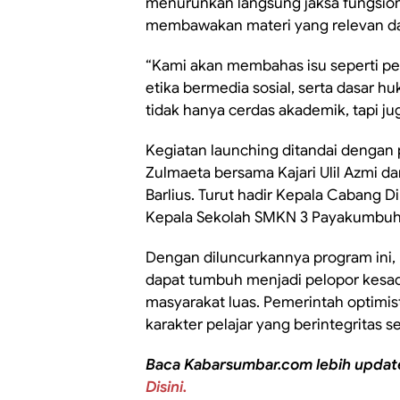
menurunkan langsung jaksa fungsiona
membawakan materi yang relevan da
“Kami akan membahas isu seperti pen
etika bermedia sosial, serta dasar h
tidak hanya cerdas akademik, tapi jug
Kegiatan launching ditandai dengan 
Zulmaeta bersama Kajari Ulil Azmi da
Barlius. Turut hadir Kepala Cabang D
Kepala Sekolah SMKN 3 Payakumbuh Wi
Dengan diluncurkannya program ini
dapat tumbuh menjadi pelopor kesad
masyarakat luas. Pemerintah optimist
karakter pelajar yang berintegritas 
Baca Kabarsumbar.com lebih updat
Disini.