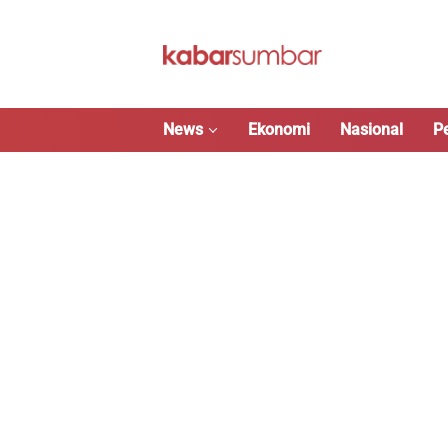
Langsung
ke
konten
News
Ekonomi
Nasional
P