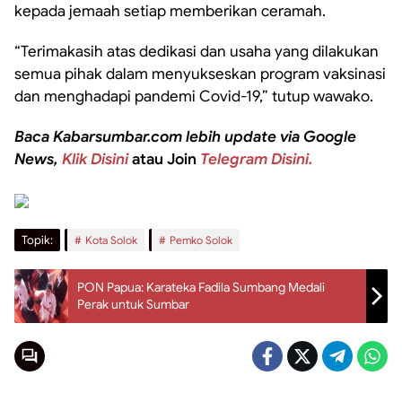
kepada jemaah setiap memberikan ceramah.
“Terimakasih atas dedikasi dan usaha yang dilakukan
semua pihak dalam menyukseskan program vaksinasi
dan menghadapi pandemi Covid-19,” tutup wawako.
Baca Kabarsumbar.com lebih update via Google
News,
Klik Disini
atau Join
Telegram Disini.
Topik:
Kota Solok
Pemko Solok
PON Papua: Karateka Fadila Sumbang Medali
Perak untuk Sumbar