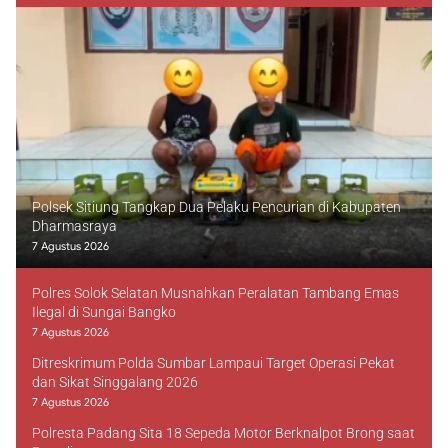
Polsek Sitiung Tangkap Dua Pelaku Pencurian di Kabupaten
Dharmasraya
7 Agustus 2026
Polres Solok Selatan Musnahkan Peralatan Tambang Emas
Ilegal di Sungai Bangko
7 Agustus 2026
Ditreskrimum Polda Sumbar Lampaui Target Operasi Pekat
dan Sikat Singgalang 2026
7 Agustus 2026
Polresta Padang Sita 18 Sepeda Motor Berknalpot Brong saat