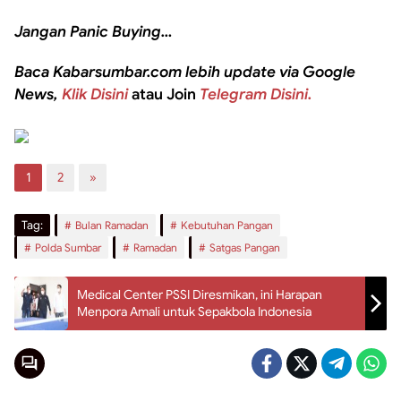
Jangan Panic Buying…
Baca Kabarsumbar.com lebih update via Google
News,
Klik Disini
atau Join
Telegram Disini.
1
2
»
Tag:
Bulan Ramadan
Kebutuhan Pangan
Polda Sumbar
Ramadan
Satgas Pangan
Medical Center PSSI Diresmikan, ini Harapan
Menpora Amali untuk Sepakbola Indonesia