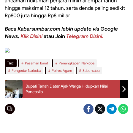
ancaman hukuman penjara minimal empat tahun
hingga maksimal 12 tahun, serta denda paling sedikit
Rp800 juta hingga Rp8 miliar.
Baca Kabarsumbar.com lebih update via Google
News,
Klik Disini
atau Join
Telegram Disini.
Tag:
Pasaman Barat
Penangkapan Narkoba
Pengedar Narkoba
Polres Agam
Sabu-sabu
Bupati Tanah Datar Ajak Warga Hidupkan Nilai
Pancasila