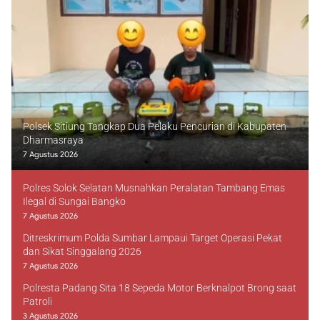
Polsek Sitiung Tangkap Dua Pelaku Pencurian di Kabupaten
Dharmasraya
7 Agustus 2026
Polres Solok Selatan Musnahkan Peralatan Tambang Emas
Ilegal di Sungai Bangko
7 Agustus 2026
Ditreskrimum Polda Sumbar Lampaui Target Operasi Pekat
dan Sikat Singgalang 2026
7 Agustus 2026
Polresta Padang Sita 18 Sepeda Motor Berknalpot Brong saat
Patroli
3 Agustus 2026