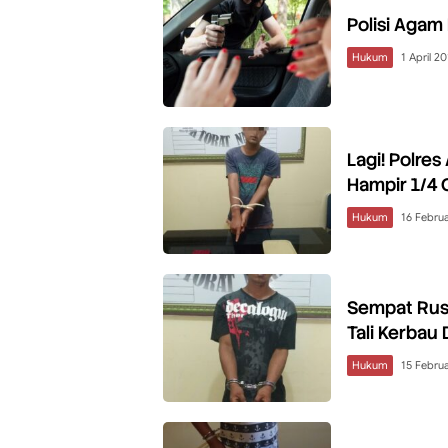
Polisi Agam
Hukum
1 April 2
Lagi! Polre
Hampir 1/4 
Hukum
16 Februa
Sempat Rusa
Tali Kerbau
Hukum
15 Februa