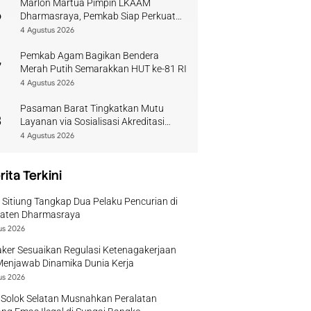
Marlon Martua Pimpin LKAAM
6
Dharmasraya, Pemkab Siap Perkuat
Sinergi Adat
4 Agustus 2026
Pemkab Agam Bagikan Bendera
7
Merah Putih Semarakkan HUT ke-81 RI
4 Agustus 2026
Pasaman Barat Tingkatkan Mutu
8
Layanan via Sosialisasi Akreditasi
Perpustakaan 2026
4 Agustus 2026
rita Terkini
 Sitiung Tangkap Dua Pelaku Pencurian di
aten Dharmasraya
us 2026
ker Sesuaikan Regulasi Ketenagakerjaan
Menjawab Dinamika Dunia Kerja
us 2026
 Solok Selatan Musnahkan Peralatan