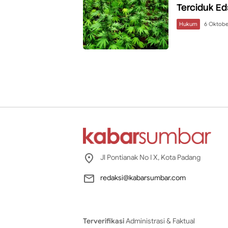
Terciduk Ed
Hukum
6 Oktobe
Jl Pontianak No I X, Kota Padang
redaksi@kabarsumbar.com
Terverifikasi
Administrasi & Faktual