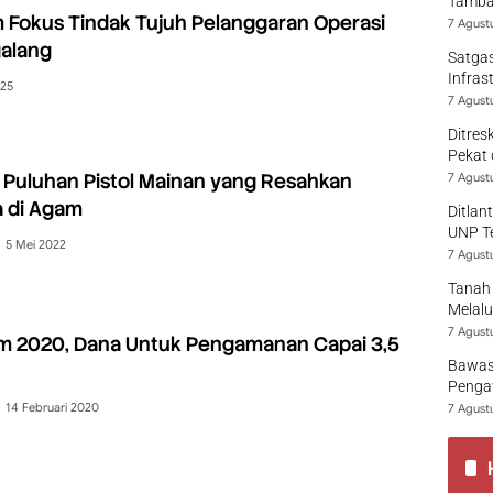
Tamban
 Fokus Tindak Tujuh Pelanggaran Operasi
7 Agust
galang
Satgas
Infras
025
7 Agust
Ditres
Pekat 
ti Puluhan Pistol Mainan yang Resahkan
7 Agust
 di Agam
Ditlan
UNP T
5 Mei 2022
7 Agust
Tanah 
Melalu
7 Agust
am 2020, Dana Untuk Pengamanan Capai 3,5
Bawas
Pengaw
14 Februari 2020
7 Agust