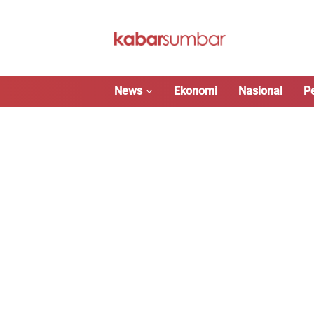
Langsung
ke
konten
News
Ekonomi
Nasional
P