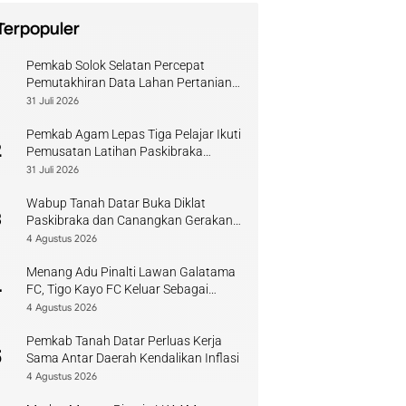
Terpopuler
Pemkab Solok Selatan Percepat
1
Pemutakhiran Data Lahan Pertanian
Pangan Berkelanjutan
31 Juli 2026
Pemkab Agam Lepas Tiga Pelajar Ikuti
2
Pemusatan Latihan Paskibraka
Sumbar
31 Juli 2026
Wabup Tanah Datar Buka Diklat
3
Paskibraka dan Canangkan Gerakan
Bendera
4 Agustus 2026
Menang Adu Pinalti Lawan Galatama
4
FC, Tigo Kayo FC Keluar Sebagai
Juara Piala Walikota Payakumbuh
4 Agustus 2026
Pemkab Tanah Datar Perluas Kerja
5
Sama Antar Daerah Kendalikan Inflasi
4 Agustus 2026