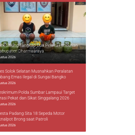
sek Sitiung Tangkap Dua Pelaku Pencurian
Kabupaten Dharmasraya
ustus 2026
res Solok Selatan Musnahkan Peralatan
bang Emas Ilegal di Sungai Bangko
ustus 2026
reskrimum Polda Sumbar Lampaui Target
rasi Pekat dan Sikat Singgalang 2026
ustus 2026
resta Padang Sita 18 Sepeda Motor
knalpot Brong saat Patroli
ustus 2026