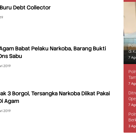
 Buru Debt Collector
019
Pol
s Agam Babat Pelaku Narkoba, Barang Bukti
di 
Ons Sabu
7 Ag
ri 2019
Pol
Tam
7 Ag
k 3 Borgol, Tersangka Narkoba Diikat Pakai
Dit
Ope
 Di Agam
7 Ag
ri 2019
Pol
Ber
3 Ag