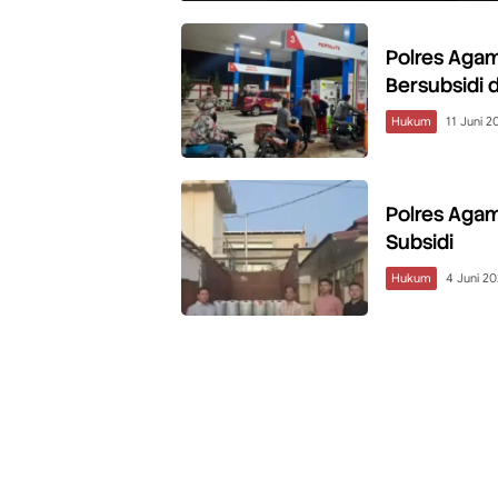
Polres Agam
Bersubsidi 
Hukum
11 Juni 2
Polres Aga
Subsidi
Hukum
4 Juni 2