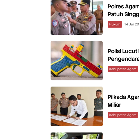
Polres Agam
Patuh Sing
Hukum
14 Juli 2
Polisi Lucu
Pengendara
Kabupaten Agam
Pilkada Ag
Miliar
Kabupaten Agam