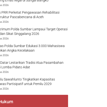
g Emas Ilegal di Sungai Bangko
us 2026
 PRR Perketat Pengawasan Rehabilitasi
truktur Pascabencana di Aceh
us 2026
krimum Polda Sumbar Lampaui Target Operasi
dan Sikat Singgalang 2026
us 2026
tas Polda Sumbar Edukasi 3.000 Mahasiswa
ekan Angka Kecelakaan
us 2026
Datar Lestarikan Tradisi Alua Pasambahan
i Lomba Pidato Adat
us 2026
lu Sawahlunto Tingkatkan Kapasitas
as Partisipatif untuk Pemilu 2029
us 2026
Hukum