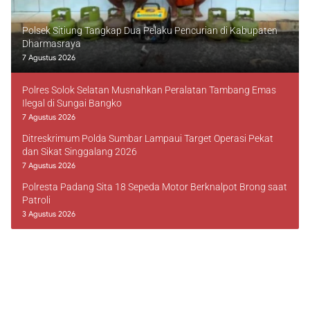
Polsek Sitiung Tangkap Dua Pelaku Pencurian di Kabupaten
Dharmasraya
7 Agustus 2026
Polres Solok Selatan Musnahkan Peralatan Tambang Emas
Ilegal di Sungai Bangko
7 Agustus 2026
Ditreskrimum Polda Sumbar Lampaui Target Operasi Pekat
dan Sikat Singgalang 2026
7 Agustus 2026
Polresta Padang Sita 18 Sepeda Motor Berknalpot Brong saat
Patroli
3 Agustus 2026