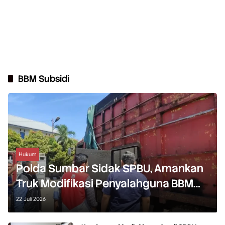
BBM Subsidi
Hukum
Polda Sumbar Sidak SPBU, Amankan
Truk Modifikasi Penyalahguna BBM
Bersubsidi
22 Juli 2026