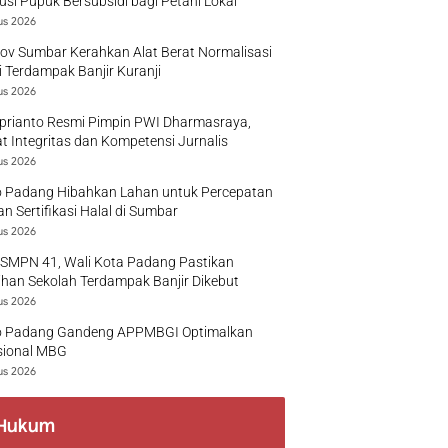
busi Pupuk Bersubsidi bagi Petani Lokal
us 2026
v Sumbar Kerahkan Alat Berat Normalisasi
 Terdampak Banjir Kuranji
us 2026
prianto Resmi Pimpin PWI Dharmasraya,
t Integritas dan Kompetensi Jurnalis
us 2026
 Padang Hibahkan Lahan untuk Percepatan
n Sertifikasi Halal di Sumbar
us 2026
 SMPN 41, Wali Kota Padang Pastikan
han Sekolah Terdampak Banjir Dikebut
us 2026
 Padang Gandeng APPMBGI Optimalkan
sional MBG
us 2026
Hukum