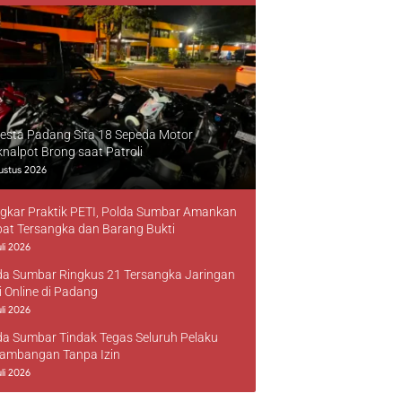
resta Padang Sita 18 Sepeda Motor
knalpot Brong saat Patroli
ustus 2026
gkar Praktik PETI, Polda Sumbar Amankan
at Tersangka dan Barang Bukti
li 2026
da Sumbar Ringkus 21 Tersangka Jaringan
i Online di Padang
li 2026
da Sumbar Tindak Tegas Seluruh Pelaku
ambangan Tanpa Izin
li 2026