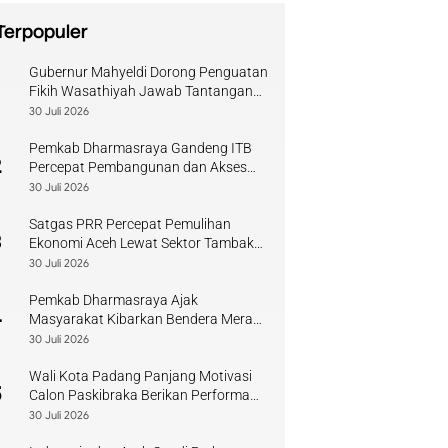
Terpopuler
Gubernur Mahyeldi Dorong Penguatan
1
Fikih Wasathiyah Jawab Tantangan
Keagamaan Kontemporer
30 Juli 2026
Pemkab Dharmasraya Gandeng ITB
2
Percepat Pembangunan dan Akses
Pendidikan
30 Juli 2026
Satgas PRR Percepat Pemulihan
3
Ekonomi Aceh Lewat Sektor Tambak
Kopi
30 Juli 2026
Pemkab Dharmasraya Ajak
4
Masyarakat Kibarkan Bendera Merah
Putih Sambut HUT RI
30 Juli 2026
Wali Kota Padang Panjang Motivasi
5
Calon Paskibraka Berikan Performa
Terbaik
30 Juli 2026