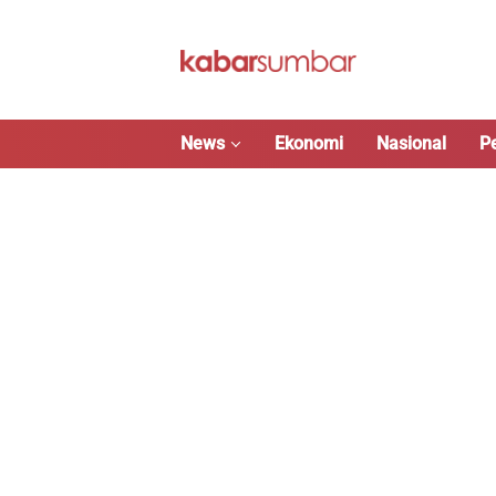
Langsung
ke
konten
News
Ekonomi
Nasional
P