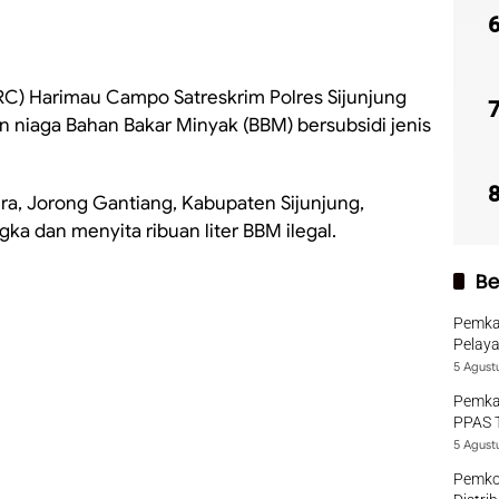
URC) Harimau Campo Satreskrim Polres Sijunjung
niaga Bahan Bakar Minyak (BBM) bersubsidi jenis
era, Jorong Gantiang, Kabupaten Sijunjung,
ka dan menyita ribuan liter BBM ilegal.
Be
Pemka
Pelaya
5 Agust
Pemka
PPAS 
5 Agust
Pemko