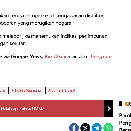
kan terus memperketat pengawasan distribusi
ocoran yang merugikan negara.
k melapor jika menemukan indikasi penimbunan
an sekitar.
e via Google News,
Klik Disini
atau Join
Telegram
kum
Polres Sijunjung
Sumatera Barat
i Halal bagi Pelaku UMKM
Pemk
Peng
Bers