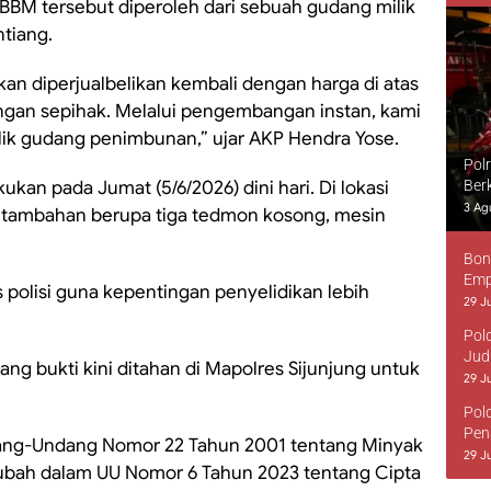
BBM tersebut diperoleh dari sebuah gudang milik
ntiang.
akan diperjualbelikan kembali dengan harga di atas
gan sepihak. Melalui pengembangan instan, kami
ik gudang penimbunan,” ujar AKP Hendra Yose.
Pol
kan pada Jumat (5/6/2026) dini hari. Di lokasi
Ber
3 Ag
ti tambahan berupa tiga tedmon kosong, mesin
Bon
Emp
s polisi guna kepentingan penyelidikan lebih
29 Ju
Pol
Jud
ang bukti kini ditahan di Mapolres Sijunjung untuk
29 Ju
Pol
Pen
dang-Undang Nomor 22 Tahun 2001 tentang Minyak
29 Ju
ubah dalam UU Nomor 6 Tahun 2023 tentang Cipta