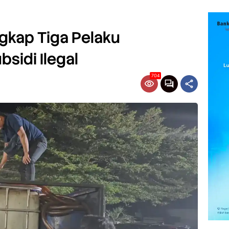
ngkap Tiga Pelaku
sidi Ilegal
704