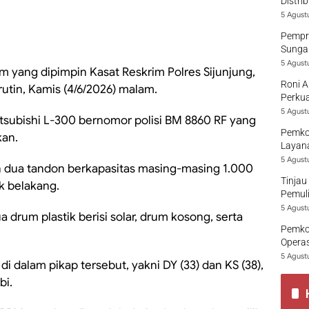
Distri
5 Agust
Pempro
Sungai
5 Agust
 yang dipimpin Kasat Reskrim Polres Sijunjung,
Roni A
utin, Kamis (4/6/2026) malam.
Perkua
5 Agust
tsubishi L-300 bernomor polisi BM 8860 RF yang
Pemko
kan.
Layana
5 Agust
 dua tandon berkapasitas masing-masing 1.000
Tinjau
ak belakang.
Pemuli
5 Agust
 drum plastik berisi solar, drum kosong, serta
Pemko
Opera
5 Agust
i dalam pikap tersebut, yakni DY (33) dan KS (38),
bi.