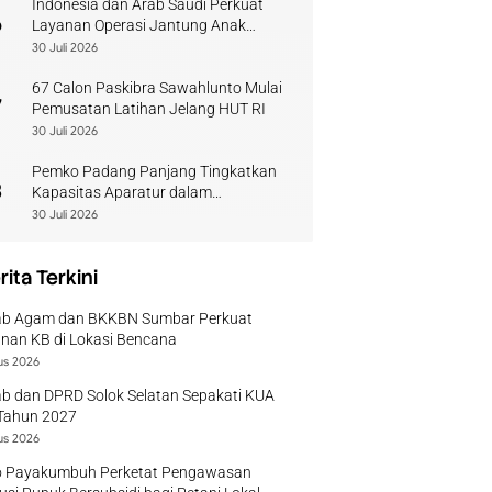
Indonesia dan Arab Saudi Perkuat
6
Layanan Operasi Jantung Anak
Sumbar
30 Juli 2026
67 Calon Paskibra Sawahlunto Mulai
7
Pemusatan Latihan Jelang HUT RI
30 Juli 2026
Pemko Padang Panjang Tingkatkan
8
Kapasitas Aparatur dalam
Penanganan Pascabencana
30 Juli 2026
rita Terkini
b Agam dan BKKBN Sumbar Perkuat
nan KB di Lokasi Bencana
us 2026
b dan DPRD Solok Selatan Sepakati KUA
Tahun 2027
us 2026
 Payakumbuh Perketat Pengawasan