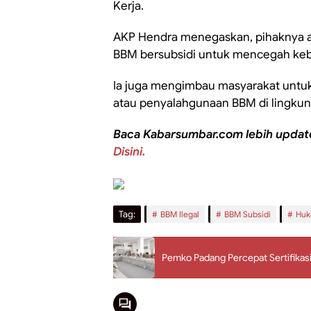
Kerja.
AKP Hendra menegaskan, pihaknya a
BBM bersubsidi untuk mencegah keb
Ia juga mengimbau masyarakat untu
atau penyalahgunaan BBM di lingkung
Baca Kabarsumbar.com lebih updat
Disini.
Tag:
BBM Ilegal
BBM Subsidi
Hu
Pemko Padang Percepat Sertifikas