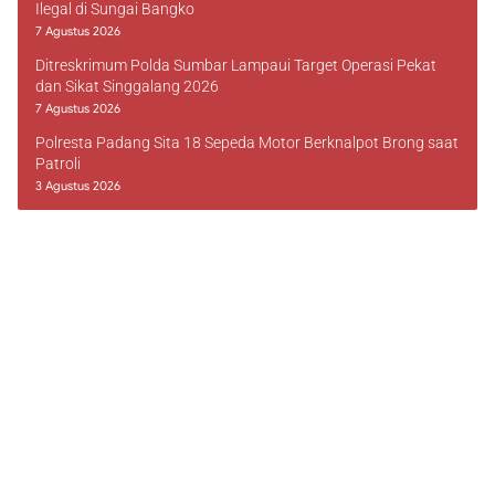
Ilegal di Sungai Bangko
7 Agustus 2026
Ditreskrimum Polda Sumbar Lampaui Target Operasi Pekat
dan Sikat Singgalang 2026
7 Agustus 2026
Polresta Padang Sita 18 Sepeda Motor Berknalpot Brong saat
Patroli
3 Agustus 2026