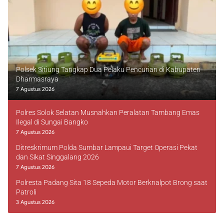
Polsek Sitiung Tangkap Dua Pelaku Pencurian di Kabupaten
Dharmasraya
7 Agustus 2026
Polres Solok Selatan Musnahkan Peralatan Tambang Emas
Ilegal di Sungai Bangko
7 Agustus 2026
Ditreskrimum Polda Sumbar Lampaui Target Operasi Pekat
dan Sikat Singgalang 2026
7 Agustus 2026
Polresta Padang Sita 18 Sepeda Motor Berknalpot Brong saat
Patroli
3 Agustus 2026