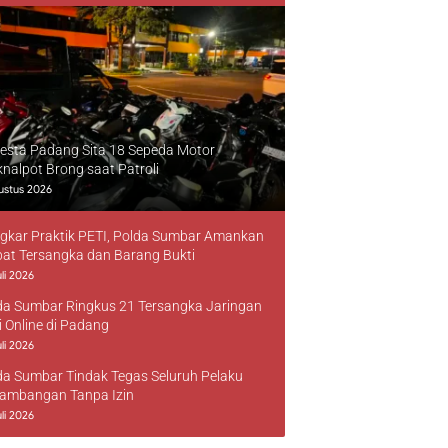
resta Padang Sita 18 Sepeda Motor
knalpot Brong saat Patroli
ustus 2026
gkar Praktik PETI, Polda Sumbar Amankan
at Tersangka dan Barang Bukti
li 2026
da Sumbar Ringkus 21 Tersangka Jaringan
i Online di Padang
li 2026
da Sumbar Tindak Tegas Seluruh Pelaku
ambangan Tanpa Izin
li 2026