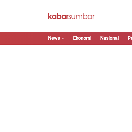
Langsung
ke
konten
News
Ekonomi
Nasional
P