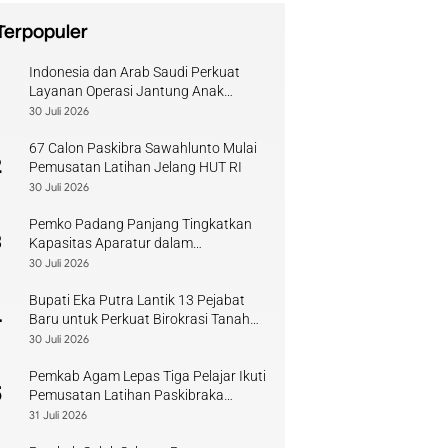
Terpopuler
Indonesia dan Arab Saudi Perkuat
1
Layanan Operasi Jantung Anak
Sumbar
30 Juli 2026
67 Calon Paskibra Sawahlunto Mulai
2
Pemusatan Latihan Jelang HUT RI
30 Juli 2026
Pemko Padang Panjang Tingkatkan
3
Kapasitas Aparatur dalam
Penanganan Pascabencana
30 Juli 2026
Bupati Eka Putra Lantik 13 Pejabat
4
Baru untuk Perkuat Birokrasi Tanah
Datar
30 Juli 2026
Pemkab Agam Lepas Tiga Pelajar Ikuti
5
Pemusatan Latihan Paskibraka
Sumbar
31 Juli 2026