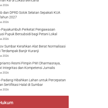
nan KB di Lokasi Bencana
us 2026
b dan DPRD Solok Selatan Sepakati KUA
Tahun 2027
us 2026
 Payakumbuh Perketat Pengawasan
busi Pupuk Bersubsidi bagi Petani Lokal
us 2026
v Sumbar Kerahkan Alat Berat Normalisasi
 Terdampak Banjir Kuranji
us 2026
prianto Resmi Pimpin PWI Dharmasraya,
t Integritas dan Kompetensi Jurnalis
us 2026
 Padang Hibahkan Lahan untuk Percepatan
n Sertifikasi Halal di Sumbar
us 2026
Hukum