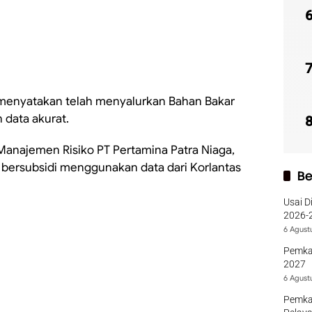
 menyatakan telah menyalurkan Bahan Bakar
 data akurat.
anajemen Risiko PT Pertamina Patra Niaga,
bersubsidi menggunakan data dari Korlantas
Be
Usai D
2026-2
Sumba
6 Agust
Pemka
2027
6 Agust
Pemka