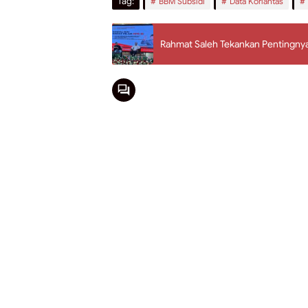
Tag:
BBM Subsidi
Data Korlantas
Rahmat Saleh Tekankan Pentingnya E