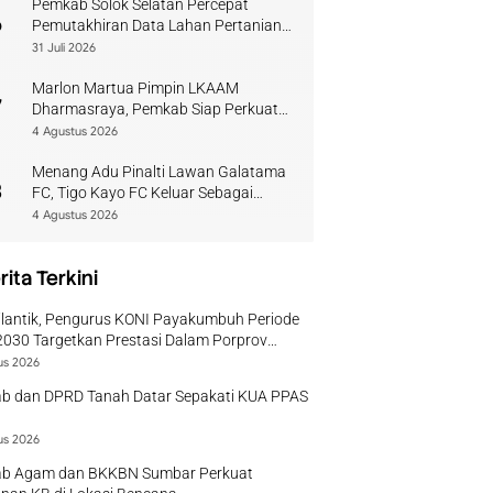
Pemkab Solok Selatan Percepat
6
Pemutakhiran Data Lahan Pertanian
Pangan Berkelanjutan
31 Juli 2026
Marlon Martua Pimpin LKAAM
7
Dharmasraya, Pemkab Siap Perkuat
Sinergi Adat
4 Agustus 2026
Menang Adu Pinalti Lawan Galatama
8
FC, Tigo Kayo FC Keluar Sebagai
Juara Piala Walikota Payakumbuh
4 Agustus 2026
rita Terkini
ilantik, Pengurus KONI Payakumbuh Periode
030 Targetkan Prestasi Dalam Porprov
r
us 2026
b dan DPRD Tanah Datar Sepakati KUA PPAS
us 2026
b Agam dan BKKBN Sumbar Perkuat