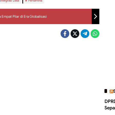
Integrasi Data
Pertamina
mpat Pilar di Era Globalisasi
DPRD
Sepa