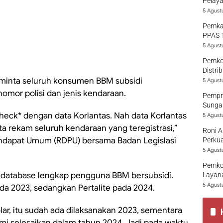
Pelaya
5 Agust
Pemka
PPAS 
5 Agust
Pemko
Distri
minta seluruh konsumen BBM subsidi
5 Agust
omor polisi dan jenis kendaraan.
Pempro
Sungai
eck* dengan data Korlantas. Nah data Korlantas
5 Agust
ta rekam seluruh kendaraan yang teregistrasi,”
Roni A
ndapat Umum (RDPU) bersama Badan Legislasi
Perkua
5 Agust
Pemko
i database lengkap pengguna BBM bersubsidi.
Layana
5 Agust
ada 2023, sedangkan Pertalite pada 2024.
lar, itu sudah ada dilaksanakan 2023, sementara
ami selesaikan dalam tahun 2024. Jadi pada waktu