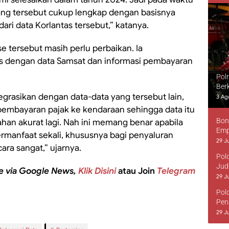
yang tersebut cukup lengkap dengan basisnya
ri data Korlantas tersebut,” katanya.
e tersebut masih perlu perbaikan. Ia
as dengan data Samsat dan informasi pembayaran
Pol
Ber
egrasikan dengan data-data yang tersebut lain,
3 Ag
pembayaran pajak ke kendaraan sehingga data itu
Bon
n akurat lagi. Nah ini memang benar apabila
Emp
rmanfaat sekali, khususnya bagi penyaluran
29 Ju
cara sangat,” ujarnya.
Pol
Jud
e via Google News,
Klik Disini
atau Join
Telegram
29 Ju
Pol
Pen
29 Ju