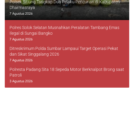
Polsek Sitiung Tangkap Dua Pelaku Pencurian di Kabupaten
Dharmasraya
7 Agustus 2026
Polres Solok Selatan Musnahkan Peralatan Tambang Emas
Ilegal di Sungai Bangko
7 Agustus 2026
Ditreskrimum Polda Sumbar Lampaui Target Operasi Pekat
dan Sikat Singgalang 2026
7 Agustus 2026
Polresta Padang Sita 18 Sepeda Motor Berknalpot Brong saat
Patroli
3 Agustus 2026