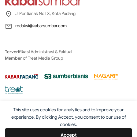
Jl Pontianak No I X, Kota Padang
redaksi@kabarsumbar.com
Terverifikasi
Administrasi & Faktual
Member
of Treat Media Group
This site uses cookies for analytics and to improve your
experience. By clicking Accept, you consent to our use of
cookies.
Tentang
Redaksi
Kontak
Disclaimer
Iklan
Accept
Pedoman