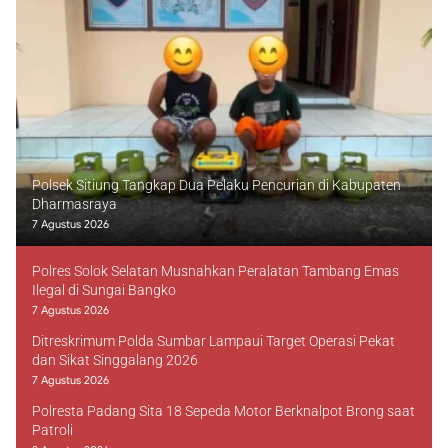
Polsek Sitiung Tangkap Dua Pelaku Pencurian di Kabupaten
Dharmasraya
7 Agustus 2026
Polres Solok Selatan Musnahkan Peralatan Tambang Emas
Ilegal di Sungai Bangko
7 Agustus 2026
Ditreskrimum Polda Sumbar Lampaui Target Operasi Pekat
dan Sikat Singgalang 2026
7 Agustus 2026
Polresta Padang Sita 18 Sepeda Motor Berknalpot Brong saat
Patroli