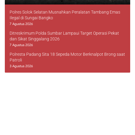
Polres Solok Selatan Musnahkan Peralatan Tambang Emas
Ilegal di Sungai Bangko
7 Agustus 2026
Ditreskrimum Polda Sumbar Lampaui Target Operasi Pekat
dan Sikat Singgalang 2026
7 Agustus 2026
Polresta Padang Sita 18 Sepeda Motor Berknalpot Brong saat
Patroli
3 Agustus 2026