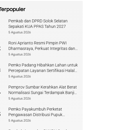
Terpopuler
Pemkab dan DPRD Solok Selatan
1
Sepakati KUA PPAS Tahun 2027
5 Agustus 2026
Roni Aprianto Resmi Pimpin PWI
2
Dharmasraya, Perkuat Integritas dan
Kompetensi Jurnalis
5 Agustus 2026
Pemko Padang Hibahkan Lahan untuk
3
Percepatan Layanan Sertifikasi Halal
di Sumbar
5 Agustus 2026
Pemprov Sumbar Kerahkan Alat Berat
4
Normalisasi Sungai Terdampak Banjir
Kuranji
5 Agustus 2026
Pemko Payakumbuh Perketat
5
Pengawasan Distribusi Pupuk
Bersubsidi bagi Petani Lokal
5 Agustus 2026