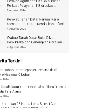
Pemkab Agam dan BKKBN Sumbar
6
Perkuat Pelayanan KB di Lokasi
Bencana
5 Agustus 2026
Pemkab Tanah Datar Perluas Kerja
7
Sama Antar Daerah Kendalikan Inflasi
4 Agustus 2026
Wabup Tanah Datar Buka Diklat
8
Paskibraka dan Canangkan Gerakan
Bendera
4 Agustus 2026
rita Terkini
b Tanah Datar Lepas 60 Peserta Ikuti
re Nasional Cibubur
us 2026
 Tanah Datar Lantik Inoki Ulma Tiara Direktur
a Tirta Alami
us 2026
 Umumkan 25 Nama Lolos Seleksi Calon