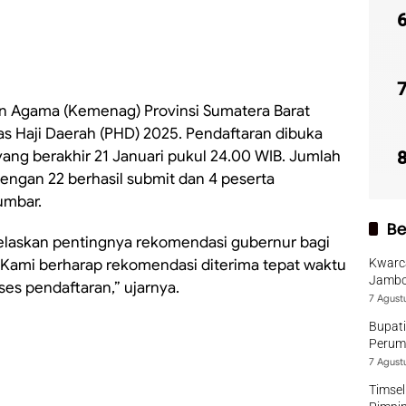
 Agama (Kemenag) Provinsi Sumatera Barat
s Haji Daerah (PHD) 2025. Pendaftaran dibuka
yang berakhir 21 Januari pukul 24.00 WIB. Jumlah
dengan 22 berhasil submit dan 4 peserta
umbar.
Be
elaskan pentingnya rekomendasi gubernur bagi
“Kami berharap rekomendasi diterima tepat waktu
Kwarca
Jambo
ses pendaftaran,” ujarnya.
7 Agust
Bupati
Perumd
7 Agust
Timsel