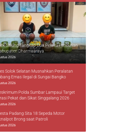
sek Sitiung Tangkap Dua Pelaku Pencurian
Kabupaten Dharmasraya
ustus 2026
res Solok Selatan Musnahkan Peralatan
bang Emas Ilegal di Sungai Bangko
ustus 2026
reskrimum Polda Sumbar Lampaui Target
rasi Pekat dan Sikat Singgalang 2026
ustus 2026
resta Padang Sita 18 Sepeda Motor
knalpot Brong saat Patroli
ustus 2026