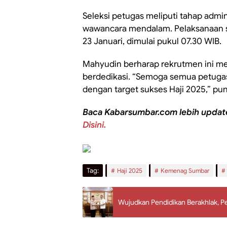
Seleksi petugas meliputi tahap admin
wawancara mendalam. Pelaksanaan se
23 Januari, dimulai pukul 07.30 WIB.
Mahyudin berharap rekrutmen ini m
berdedikasi. “Semoga semua petugas
dengan target sukses Haji 2025,” pu
Baca Kabarsumbar.com lebih updat
Disini.
Tag:
Haji 2025
Kemenag Sumbar
Wujudkan Pendidikan Berakhlak, 