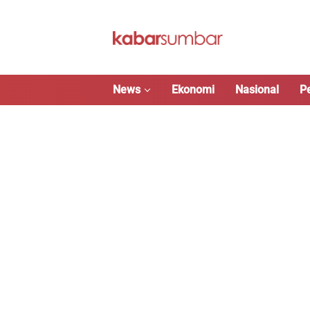
Langsung
ke
konten
News
Ekonomi
Nasional
P