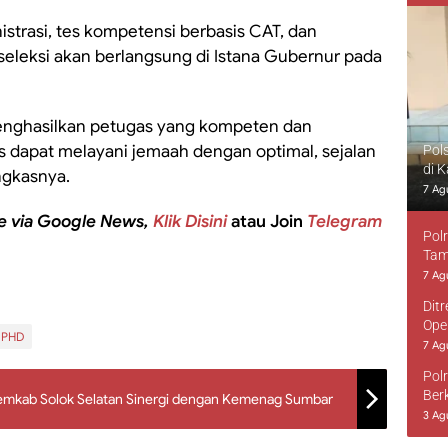
istrasi, tes kompetensi berbasis CAT, dan
leksi akan berlangsung di Istana Gubernur pada
enghasilkan petugas yang kompeten dan
 dapat melayani jemaah dengan optimal, sejalan
Pol
di 
ngkasnya.
7 Ag
e via Google News,
Klik Disini
atau Join
Telegram
Pol
Tam
7 Ag
Dit
Ope
PHD
7 Ag
Pol
Ber
Pemkab Solok Selatan Sinergi dengan Kemenag Sumbar
3 Ag