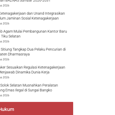
nan BAZNAS Sumbar 2026-2031
us 2026
Ketenagakerjaan dan Unand Integrasikan
lum Jaminan Sosial Ketenagakerjaan
us 2026
b Agam Mulai Pembangunan Kantor Baru
 Tiku Selatan
us 2026
 Sitiung Tangkap Dua Pelaku Pencurian di
aten Dharmasraya
us 2026
ker Sesuaikan Regulasi Ketenagakerjaan
Menjawab Dinamika Dunia Kerja
us 2026
 Solok Selatan Musnahkan Peralatan
g Emas Ilegal di Sungai Bangko
us 2026
Hukum