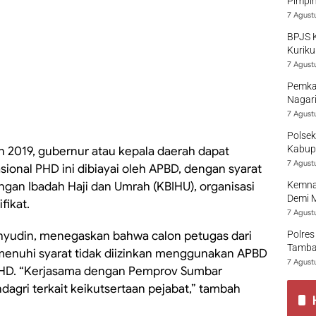
Pimpi
7 Agust
BPJS 
Kuriku
7 Agust
Pemka
Nagari
7 Agust
Polsek
Kabup
un 2019, gubernur atau kepala daerah dapat
7 Agust
ional PHD ini dibiayai oleh APBD, dengan syarat
ngan Ibadah Haji dan Umrah (KBIHU), organisasi
Kemna
Demi 
fikat.
7 Agust
yudin, menegaskan bahwa calon petugas dari
Polres
Tamban
menuhi syarat tidak diizinkan menggunakan APBD
7 Agust
HD. “Kerjasama dengan Pemprov Sumbar
dagri terkait keikutsertaan pejabat,” tambah