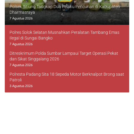
Polsek Sitiung Tangkap Dua Pelaku Pencurian di Kabupaten
Dharmasraya
7 Agustus 2026
Polres Solok Selatan Musnahkan Peralatan Tambang Emas
Ilegal di Sungai Bangko
7 Agustus 2026
Ditreskrimum Polda Sumbar Lampaui Target Operasi Pekat
dan Sikat Singgalang 2026
7 Agustus 2026
Polresta Padang Sita 18 Sepeda Motor Berknalpot Brong saat
Patroli
3 Agustus 2026