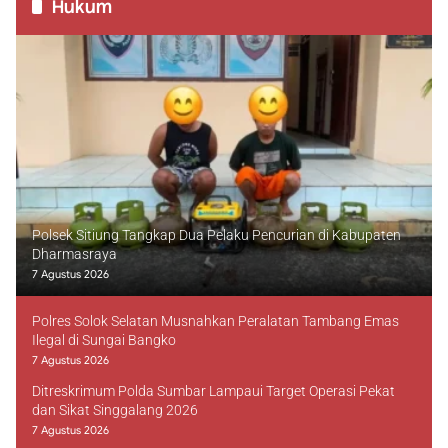
Hukum
Polsek Sitiung Tangkap Dua Pelaku Pencurian di Kabupaten
Dharmasraya
7 Agustus 2026
Polres Solok Selatan Musnahkan Peralatan Tambang Emas
Ilegal di Sungai Bangko
7 Agustus 2026
Ditreskrimum Polda Sumbar Lampaui Target Operasi Pekat
dan Sikat Singgalang 2026
7 Agustus 2026