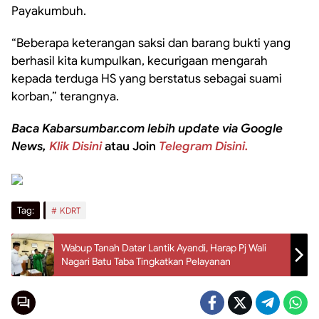
Payakumbuh.
“Beberapa keterangan saksi dan barang bukti yang
berhasil kita kumpulkan, kecurigaan mengarah
kepada terduga HS yang berstatus sebagai suami
korban,” terangnya.
Baca Kabarsumbar.com lebih update via Google
News,
Klik Disini
atau Join
Telegram Disini.
Tag:
KDRT
Wabup Tanah Datar Lantik Ayandi, Harap Pj Wali
Nagari Batu Taba Tingkatkan Pelayanan