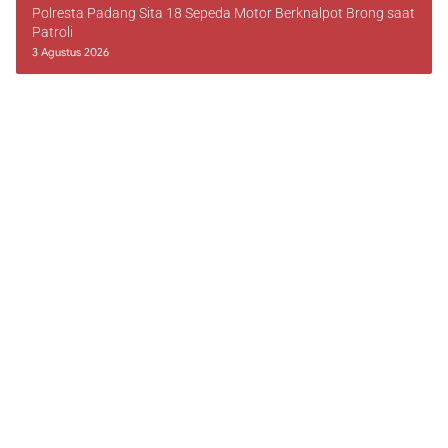
Polresta Padang Sita 18 Sepeda Motor Berknalpot Brong saat
Patroli
3 Agustus 2026