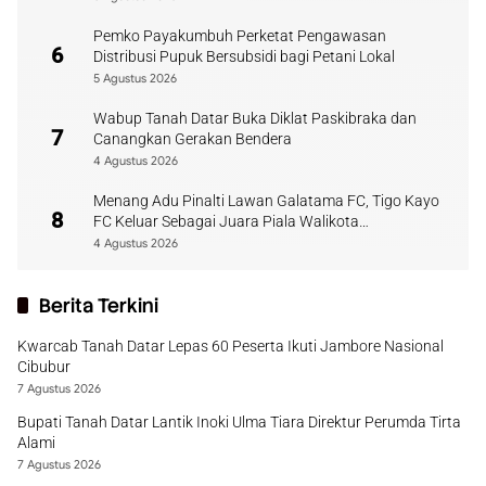
Pemko Payakumbuh Perketat Pengawasan
6
Distribusi Pupuk Bersubsidi bagi Petani Lokal
5 Agustus 2026
Wabup Tanah Datar Buka Diklat Paskibraka dan
7
Canangkan Gerakan Bendera
4 Agustus 2026
Menang Adu Pinalti Lawan Galatama FC, Tigo Kayo
8
FC Keluar Sebagai Juara Piala Walikota
Payakumbuh
4 Agustus 2026
Berita Terkini
Kwarcab Tanah Datar Lepas 60 Peserta Ikuti Jambore Nasional
Cibubur
7 Agustus 2026
Bupati Tanah Datar Lantik Inoki Ulma Tiara Direktur Perumda Tirta
Alami
7 Agustus 2026