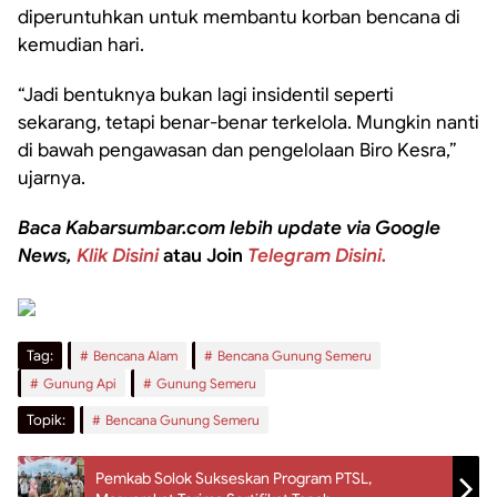
diperuntuhkan untuk membantu korban bencana di
kemudian hari.
“Jadi bentuknya bukan lagi insidentil seperti
sekarang, tetapi benar-benar terkelola. Mungkin nanti
di bawah pengawasan dan pengelolaan Biro Kesra,”
ujarnya.
Baca Kabarsumbar.com lebih update via Google
News,
Klik Disini
atau Join
Telegram Disini.
Tag:
Bencana Alam
Bencana Gunung Semeru
Gunung Api
Gunung Semeru
Topik:
Bencana Gunung Semeru
Pemkab Solok Sukseskan Program PTSL,