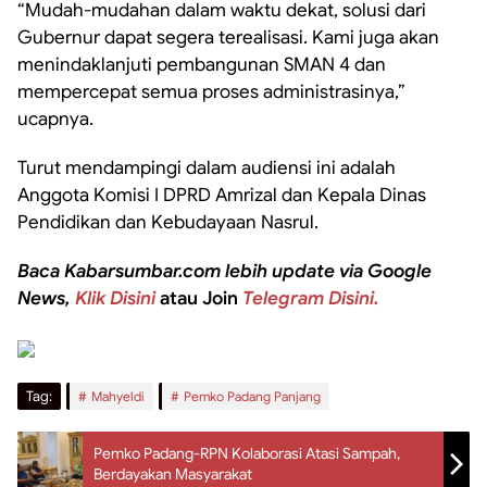
“Mudah-mudahan dalam waktu dekat, solusi dari
Gubernur dapat segera terealisasi. Kami juga akan
menindaklanjuti pembangunan SMAN 4 dan
mempercepat semua proses administrasinya,”
ucapnya.
Turut mendampingi dalam audiensi ini adalah
Anggota Komisi I DPRD Amrizal dan Kepala Dinas
Pendidikan dan Kebudayaan Nasrul.
Baca Kabarsumbar.com lebih update via Google
News,
Klik Disini
atau Join
Telegram Disini.
Tag:
Mahyeldi
Pemko Padang Panjang
Pemko Padang-RPN Kolaborasi Atasi Sampah,
Berdayakan Masyarakat