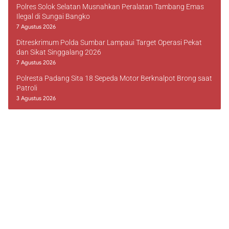
Polres Solok Selatan Musnahkan Peralatan Tambang Emas
Ilegal di Sungai Bangko
7 Agustus 2026
Ditreskrimum Polda Sumbar Lampaui Target Operasi Pekat
dan Sikat Singgalang 2026
7 Agustus 2026
Polresta Padang Sita 18 Sepeda Motor Berknalpot Brong saat
Patroli
3 Agustus 2026