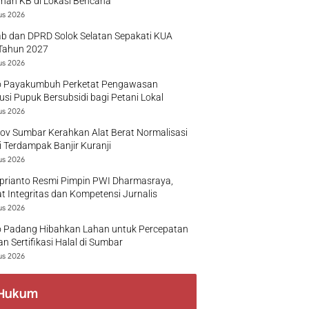
nan KB di Lokasi Bencana
us 2026
b dan DPRD Solok Selatan Sepakati KUA
Tahun 2027
us 2026
 Payakumbuh Perketat Pengawasan
busi Pupuk Bersubsidi bagi Petani Lokal
us 2026
v Sumbar Kerahkan Alat Berat Normalisasi
 Terdampak Banjir Kuranji
us 2026
prianto Resmi Pimpin PWI Dharmasraya,
t Integritas dan Kompetensi Jurnalis
us 2026
 Padang Hibahkan Lahan untuk Percepatan
n Sertifikasi Halal di Sumbar
us 2026
Hukum