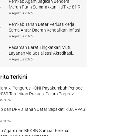
Pemkab Agam Bagikan Bendera
6
Merah Putih Semarakkan HUT ke-81 RI
4 Agustus 2026
Pemkab Tanah Datar Perluas Kerja
7
Sama Antar Daerah Kendalikan Inflasi
4 Agustus 2026
Pasaman Barat Tingkatkan Mutu
8
Layanan via Sosialisasi Akreditasi
Perpustakaan 2026
4 Agustus 2026
rita Terkini
ilantik, Pengurus KONI Payakumbuh Periode
030 Targetkan Prestasi Dalam Porprov
r
us 2026
b dan DPRD Tanah Datar Sepakati KUA PPAS
us 2026
b Agam dan BKKBN Sumbar Perkuat