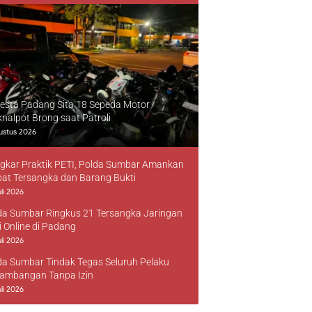
resta Padang Sita 18 Sepeda Motor
knalpot Brong saat Patroli
ustus 2026
gkar Praktik PETI, Polda Sumbar Amankan
at Tersangka dan Barang Bukti
li 2026
da Sumbar Ringkus 21 Tersangka Jaringan
i Online di Padang
li 2026
da Sumbar Tindak Tegas Seluruh Pelaku
ambangan Tanpa Izin
li 2026