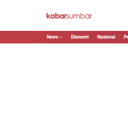
Langsung
ke
konten
News
Ekonomi
Nasional
P