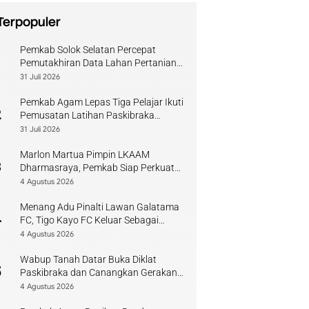
Terpopuler
Pemkab Solok Selatan Percepat
1
Pemutakhiran Data Lahan Pertanian
Pangan Berkelanjutan
31 Juli 2026
Pemkab Agam Lepas Tiga Pelajar Ikuti
2
Pemusatan Latihan Paskibraka
Sumbar
31 Juli 2026
Marlon Martua Pimpin LKAAM
3
Dharmasraya, Pemkab Siap Perkuat
Sinergi Adat
4 Agustus 2026
Menang Adu Pinalti Lawan Galatama
4
FC, Tigo Kayo FC Keluar Sebagai
Juara Piala Walikota Payakumbuh
4 Agustus 2026
Wabup Tanah Datar Buka Diklat
5
Paskibraka dan Canangkan Gerakan
Bendera
4 Agustus 2026