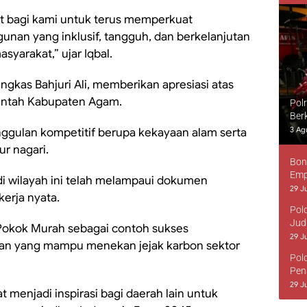
t bagi kami untuk terus memperkuat
nan yang inklusif, tangguh, dan berkelanjutan
yarakat,” ujar Iqbal.
ngkas Bahjuri Ali, memberikan apresiasi atas
rintah Kabupaten Agam.
Pol
Ber
3 Ag
ggulan kompetitif berupa kekayaan alam serta
ur nagari.
Bon
Emp
i wilayah ini telah melampaui dokumen
29 Ju
erja nyata.
Pol
Jud
okok Murah sebagai contoh sukses
29 Ju
an yang mampu menekan jejak karbon sektor
Pol
Pen
29 Ju
t menjadi inspirasi bagi daerah lain untuk