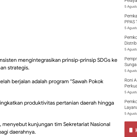
Pelaya
5 Agust
Pemka
PPAS 
5 Agust
Pemko
Distri
5 Agust
Pempro
onsisten mengintegrasikan prinsip-prinsip SDGs ke
Sungai
n strategis.
5 Agust
Roni A
telah berjalan adalah program “Sawah Pokok
Perkua
5 Agust
Pemko
eningkatkan produktivitas pertanian daerah hingga
Layana
5 Agust
 menyebut kunjungan tim Sekretariat Nasional
agi daerahnya.