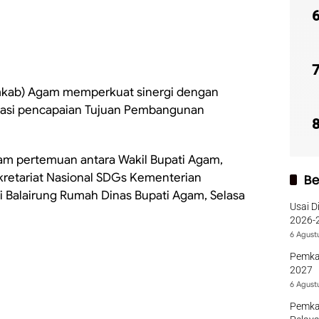
mkab) Agam memperkuat sinergi dengan
rasi pencapaian Tujuan Pembangunan
m pertemuan antara Wakil Bupati Agam,
retariat Nasional SDGs Kementerian
Be
di Balairung Rumah Dinas Bupati Agam, Selasa
Usai D
2026-2
Sumba
6 Agust
Pemka
2027
6 Agust
Pemka