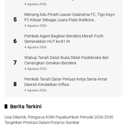
4 Agustus 2026
Menang Adu Pinalti Lawan Galatama FC, Tigo Kayo
5
FC Keluar Sebagai Juara Piala Walikota
Payakumbuh
4 Agustus 2026
Pemkab Agam Bagikan Bendera Merah Putih
6
Semarakkan HUT ke-81 RI
4 Agustus 2026
Wabup Tanah Datar Buka Diklat Paskibraka dan
7
Canangkan Gerakan Bendera
4 Agustus 2026
Pemkab Tanah Datar Perluas Kerja Sama Antar
8
Daerah Kendalikan Inflasi
4 Agustus 2026
Berita Terkini
Usai Dilantik, Pengurus KONI Payakumbuh Periode 2026-2030
Targetkan Prestasi Dalam Porprov Sumbar