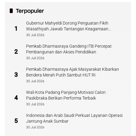
Terpopuler
Gubernur Mahyeldi Dorong Penguatan Fikih
1
Wasathiyah Jawab Tantangan Keagamaan
Kontemporer
30 Juli 2026
Pemkab Dharmasraya Gandeng ITB Percepat
2
Pembangunan dan Akses Pendidikan
30 Juli 2026
Pemkab Dharmasraya Ajak Masyarakat Kibarkan
3
Bendera Merah Putih Sambut HUT RI
30 Juli 2026
Wali Kota Padang Panjang Motivasi Calon
4
Paskibraka Berikan Performa Terbaik
30 Juli 2026
Indonesia dan Arab Saudi Perkuat Layanan Operasi
5
Jantung Anak Sumbar
30 Juli 2026