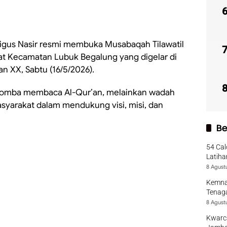
igus Nasir resmi membuka Musabaqah Tilawatil
at Kecamatan Lubuk Begalung yang digelar di
 XX, Sabtu (16/5/2026).
lomba membaca Al-Qur’an, melainkan wadah
syarakat dalam mendukung visi, misi, dan
Be
54 Cal
Latiha
8 Agust
Kemna
Tenaga
8 Agust
Kwarca