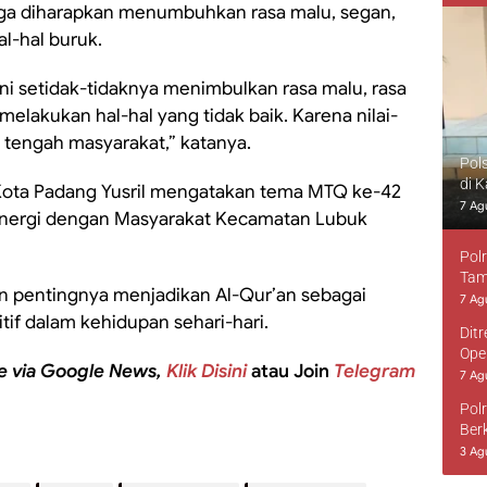
uga diharapkan menumbuhkan rasa malu, segan,
l-hal buruk.
ni setidak-tidaknya menimbulkan rasa malu, rasa
melakukan hal-hal yang tidak baik. Karena nilai-
di tengah masyarakat,” katanya.
Pol
di 
ota Padang Yusril mengatakan tema MTQ ke-42
7 Ag
inergi dengan Masyarakat Kecamatan Lubuk
Pol
Tam
n pentingnya menjadikan Al-Qur’an sebagai
7 Ag
tif dalam kehidupan sehari-hari.
Dit
Ope
e via Google News,
Klik Disini
atau Join
Telegram
7 Ag
Pol
Ber
3 Ag