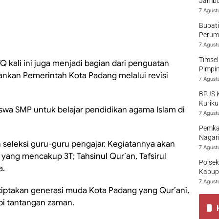
Jambo
7 Agust
Bupati
Perumd
7 Agust
Timsel
kali ini juga menjadi bagian dari penguatan
Pimpi
ankan Pemerintah Kota Padang melalui revisi
7 Agust
BPJS 
Kuriku
swa SMP untuk belajar pendidikan agama Islam di
7 Agust
Pemka
Nagari
seleksi guru-guru pengajar. Kegiatannya akan
7 Agust
, yang mencakup 3T; Tahsinul Qur’an, Tafsirul
Polsek
a.
Kabup
7 Agust
iptakan generasi muda Kota Padang yang Qur’ani,
pi tantangan zaman.