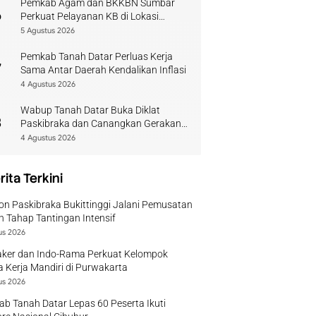
Pemkab Agam dan BKKBN Sumbar
6
Perkuat Pelayanan KB di Lokasi
Bencana
5 Agustus 2026
Pemkab Tanah Datar Perluas Kerja
7
Sama Antar Daerah Kendalikan Inflasi
4 Agustus 2026
Wabup Tanah Datar Buka Diklat
8
Paskibraka dan Canangkan Gerakan
Bendera
4 Agustus 2026
rita Terkini
on Paskibraka Bukittinggi Jalani Pemusatan
n Tahap Tantingan Intensif
us 2026
ker dan Indo-Rama Perkuat Kelompok
 Kerja Mandiri di Purwakarta
us 2026
b Tanah Datar Lepas 60 Peserta Ikuti