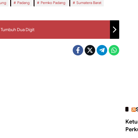
lung
Padang
Pemko Padang
Sumatera Barat
 Tumbuh Dua Digit
Ketu
Perk