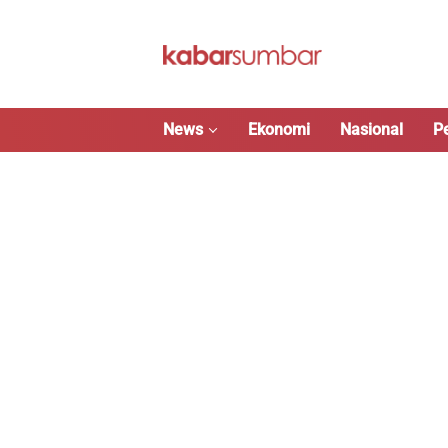
Langsung
ke
konten
News
Ekonomi
Nasional
P