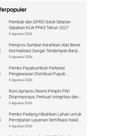
Terpopuler
Pemkab dan DPRD Solok Selatan
1
Sepakati KUA PPAS Tahun 2027
5 Agustus 2026
Pemprov Sumbar Kerahkan Alat Berat
2
Normalisasi Sungai Terdampak Banjir
Kuranji
5 Agustus 2026
Pemko Payakumbuh Perketat
3
Pengawasan Distribusi Pupuk
Bersubsidi bagi Petani Lokal
5 Agustus 2026
Roni Aprianto Resmi Pimpin PWI
4
Dharmasraya, Perkuat Integritas dan
Kompetensi Jurnalis
5 Agustus 2026
Pemko Padang Hibahkan Lahan untuk
5
Percepatan Layanan Sertifikasi Halal
di Sumbar
5 Agustus 2026