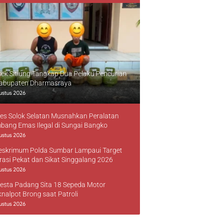
sek Sitiung Tangkap Dua Pelaku Pencurian
Kabupaten Dharmasraya
ustus 2026
res Solok Selatan Musnahkan Peralatan
bang Emas Ilegal di Sungai Bangko
ustus 2026
reskrimum Polda Sumbar Lampaui Target
rasi Pekat dan Sikat Singgalang 2026
ustus 2026
resta Padang Sita 18 Sepeda Motor
knalpot Brong saat Patroli
ustus 2026