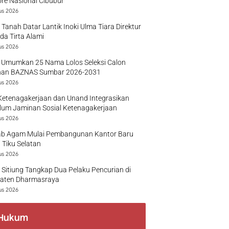
re Nasional Cibubur
us 2026
 Tanah Datar Lantik Inoki Ulma Tiara Direktur
a Tirta Alami
us 2026
 Umumkan 25 Nama Lolos Seleksi Calon
nan BAZNAS Sumbar 2026-2031
us 2026
Ketenagakerjaan dan Unand Integrasikan
lum Jaminan Sosial Ketenagakerjaan
us 2026
b Agam Mulai Pembangunan Kantor Baru
 Tiku Selatan
us 2026
 Sitiung Tangkap Dua Pelaku Pencurian di
aten Dharmasraya
us 2026
Hukum