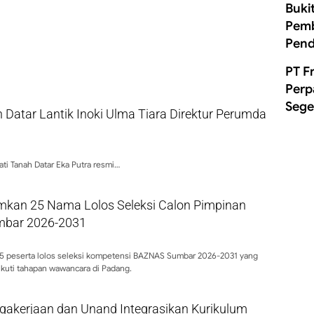
Buki
Pemb
Pend
PT F
Perp
Sege
 Datar Lantik Inoki Ulma Tiara Direktur Perumda
ti Tanah Datar Eka Putra resmi…
kan 25 Nama Lolos Seleksi Calon Pimpinan
bar 2026-2031
 peserta lolos seleksi kompetensi BAZNAS Sumbar 2026-2031 yang
kuti tahapan wawancara di Padang.
gakerjaan dan Unand Integrasikan Kurikulum