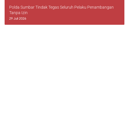
Polda Sumbar Tindak Tegas Seluruh Pelaku Penambangan
Tanpa Izin
29 Juli 2026