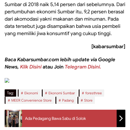
Sumbar di 2018 naik 5,14 persen dari sebelumnya. Dari
pertumbuhan ekonomi Sumbar itu, 9,2 persen berasal
dari akomodasi yakni makanan dan minuman. Pada
data tersebut juga disampaikan bahwa usia pembeli
yang memiliki jiwa konsumtif yang cukup tinggi.
[kabarsumbar]
Baca Kabarsumbar.com lebih update via Google
News,
Klik Disini
atau Join
Telegram Disini.
Tag:
Ekonomi
Ekonomi Sumbar
foresthree
MEER Convenience Store
Padang
Store
Ada Pedagang Bawa Sabu di Solok