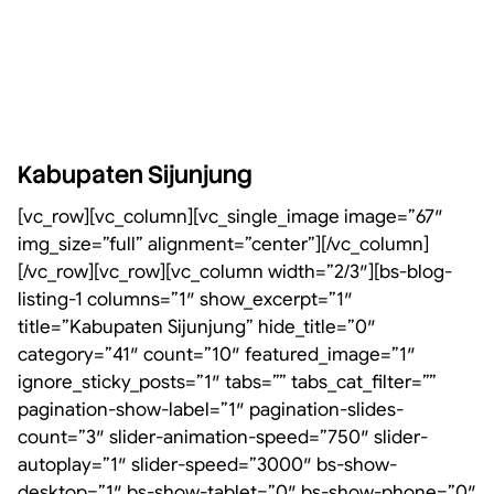
Kabupaten Sijunjung
[vc_row][vc_column][vc_single_image image=”67″
img_size=”full” alignment=”center”][/vc_column]
[/vc_row][vc_row][vc_column width=”2/3″][bs-blog-
listing-1 columns=”1″ show_excerpt=”1″
title=”Kabupaten Sijunjung” hide_title=”0″
category=”41″ count=”10″ featured_image=”1″
ignore_sticky_posts=”1″ tabs=”” tabs_cat_filter=””
pagination-show-label=”1″ pagination-slides-
count=”3″ slider-animation-speed=”750″ slider-
autoplay=”1″ slider-speed=”3000″ bs-show-
desktop=”1″ bs-show-tablet=”0″ bs-show-phone=”0″