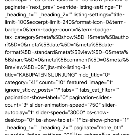
paginate=”next_prev” override-listing-settings=”1″
_heading_1=”” _heading_2=”” listing-settings=”title-
limit=100&excerpt-limit=240&format-icon=0&term-
badge=0&term-badge-count=1&term-badge-
tax=category&meta%5Bshow%5D=1&meta%5Bautho
r%5D=0&meta%5Bdate%5D=1&meta%5Bdate-
format%5D=standard&meta%5Bview%5D=0&meta%
5Bshare%5D=0&meta%5Bcomment%5D=0&meta%5
Breview%5D=0&”][bs-mix-listing-3-4
title=”KABUPATEN SIJUNJUNG” hide_title=”0″
category=”41″ count=”10″ featured_image=”1″
ignore_sticky_posts=”1″ tabs=”” tabs_cat_filter=””
pagination-show-label=”0″ pagination-slides-
count=”3″ slider-animation-speed=”750″ slider-
autoplay=”1″ slider-speed=”3000″ bs-show-
desktop=”0″ bs-show-tablet=”1″ bs-show-phone=”1″
_heading_1=”” _heading_2=”” paginate=”more_btn”