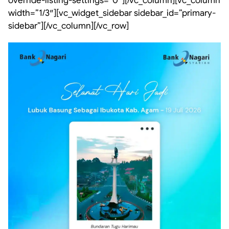
override-listing-settings=”0″][/vc_column][vc_column
width=”1/3″][vc_widget_sidebar sidebar_id=”primary-
sidebar”][/vc_column][/vc_row]