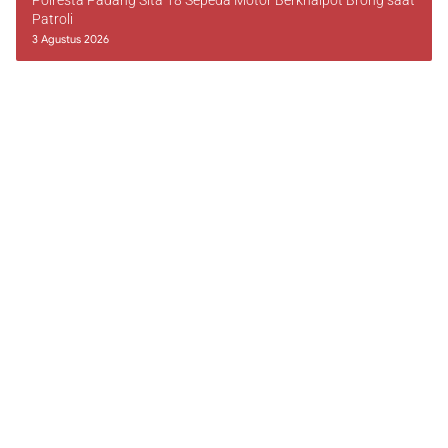
Polresta Padang Sita 18 Sepeda Motor Berknalpot Brong saat
Patroli
3 Agustus 2026