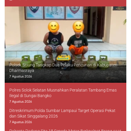
Polsek Sitiung Tangkap Dua Pelaku Pencurian di Kabupaten
Dharmasraya
7 Agustus 2026
Polres Solok Selatan Musnahkan Peralatan Tambang Emas
Ilegal di Sungai Bangko
7 Agustus 2026
Ditreskrimum Polda Sumbar Lampaui Target Operasi Pekat
dan Sikat Singgalang 2026
7 Agustus 2026