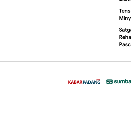
Tens
Miny
Satg
Rehab
Pasc