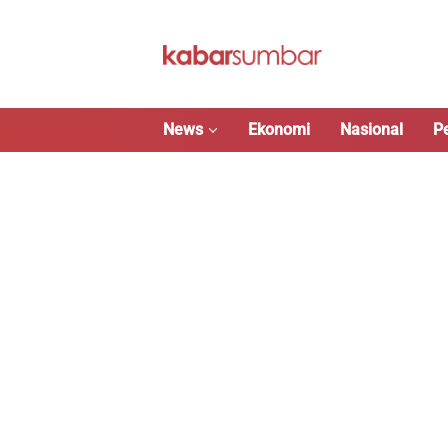
Langsung
ke
konten
News
Ekonomi
Nasional
P