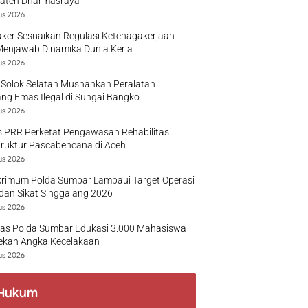
aten Dharmasraya
us 2026
ker Sesuaikan Regulasi Ketenagakerjaan
Menjawab Dinamika Dunia Kerja
us 2026
 Solok Selatan Musnahkan Peralatan
g Emas Ilegal di Sungai Bangko
us 2026
 PRR Perketat Pengawasan Rehabilitasi
truktur Pascabencana di Aceh
us 2026
krimum Polda Sumbar Lampaui Target Operasi
dan Sikat Singgalang 2026
us 2026
tas Polda Sumbar Edukasi 3.000 Mahasiswa
ekan Angka Kecelakaan
us 2026
Hukum