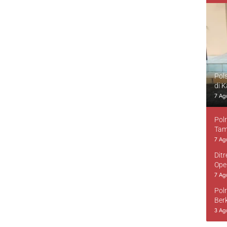
Pol
di 
7 Ag
Pol
Tam
7 Ag
Dit
Ope
7 Ag
Pol
Ber
3 Ag