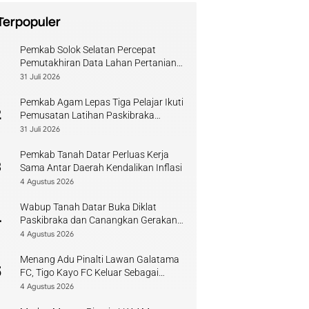
Terpopuler
Pemkab Solok Selatan Percepat
1
Pemutakhiran Data Lahan Pertanian
Pangan Berkelanjutan
31 Juli 2026
Pemkab Agam Lepas Tiga Pelajar Ikuti
2
Pemusatan Latihan Paskibraka
Sumbar
31 Juli 2026
Pemkab Tanah Datar Perluas Kerja
3
Sama Antar Daerah Kendalikan Inflasi
4 Agustus 2026
Wabup Tanah Datar Buka Diklat
4
Paskibraka dan Canangkan Gerakan
Bendera
4 Agustus 2026
Menang Adu Pinalti Lawan Galatama
5
FC, Tigo Kayo FC Keluar Sebagai
Juara Piala Walikota Payakumbuh
4 Agustus 2026