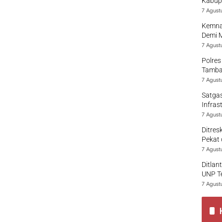
Kabup
7 Agust
Kemna
Demi 
7 Agust
Polres
Tamban
7 Agust
Satgas
Infras
7 Agust
Ditres
Pekat 
7 Agust
Ditlan
UNP T
7 Agust