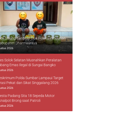
sek Sitiung Tangkap Dua Pelaku Pencurian
Kabupaten Dharmasraya
ustus 2026
res Solok Selatan Musnahkan Peralatan
bang Emas Ilegal di Sungai Bangko
ustus 2026
reskrimum Polda Sumbar Lampaui Target
rasi Pekat dan Sikat Singgalang 2026
ustus 2026
resta Padang Sita 18 Sepeda Motor
knalpot Brong saat Patroli
ustus 2026