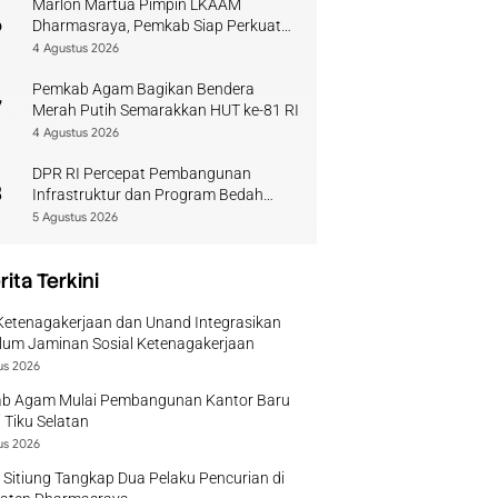
Marlon Martua Pimpin LKAAM
6
Dharmasraya, Pemkab Siap Perkuat
Sinergi Adat
4 Agustus 2026
Pemkab Agam Bagikan Bendera
7
Merah Putih Semarakkan HUT ke-81 RI
4 Agustus 2026
DPR RI Percepat Pembangunan
8
Infrastruktur dan Program Bedah
Rumah di Solok
5 Agustus 2026
rita Terkini
Ketenagakerjaan dan Unand Integrasikan
lum Jaminan Sosial Ketenagakerjaan
us 2026
b Agam Mulai Pembangunan Kantor Baru
 Tiku Selatan
us 2026
 Sitiung Tangkap Dua Pelaku Pencurian di