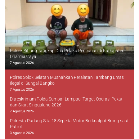
Polsek Sitiung Tangkap Dua Pelaku Pencurian di Kabupaten
Dharmasraya
7 Agustus 2026
Polres Solok Selatan Musnahkan Peralatan Tambang Emas
Ilegal di Sungai Bangko
7 Agustus 2026
Ditreskrimum Polda Sumbar Lampaui Target Operasi Pekat
dan Sikat Singgalang 2026
7 Agustus 2026
Polresta Padang Sita 18 Sepeda Motor Berknalpot Brong saat
Patroli
3 Agustus 2026