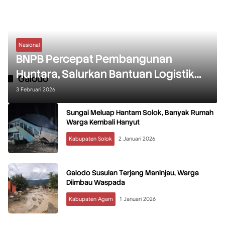
Nasional
BNPB Percepat Pembangunan
Huntara, Salurkan Bantuan Logistik
Galodo
Korban Bencana
3 Februari 2026
Sungai Meluap Hantam Solok, Banyak Rumah
Warga Kembali Hanyut
Kabupaten Solok
2 Januari 2026
Galodo Susulan Terjang Maninjau, Warga
Diimbau Waspada
Kabupaten Agam
1 Januari 2026