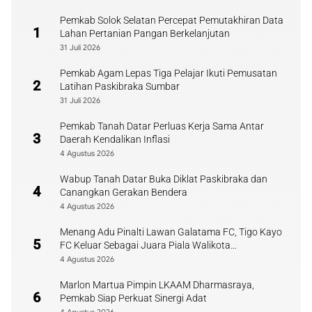
Pemkab Solok Selatan Percepat Pemutakhiran Data
1
Lahan Pertanian Pangan Berkelanjutan
31 Juli 2026
Pemkab Agam Lepas Tiga Pelajar Ikuti Pemusatan
2
Latihan Paskibraka Sumbar
31 Juli 2026
Pemkab Tanah Datar Perluas Kerja Sama Antar
3
Daerah Kendalikan Inflasi
4 Agustus 2026
Wabup Tanah Datar Buka Diklat Paskibraka dan
4
Canangkan Gerakan Bendera
4 Agustus 2026
Menang Adu Pinalti Lawan Galatama FC, Tigo Kayo
5
FC Keluar Sebagai Juara Piala Walikota
Payakumbuh
4 Agustus 2026
Marlon Martua Pimpin LKAAM Dharmasraya,
6
Pemkab Siap Perkuat Sinergi Adat