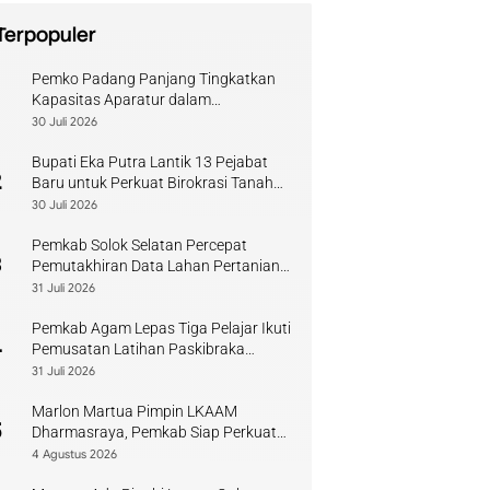
Terpopuler
Pemko Padang Panjang Tingkatkan
1
Kapasitas Aparatur dalam
Penanganan Pascabencana
30 Juli 2026
Bupati Eka Putra Lantik 13 Pejabat
2
Baru untuk Perkuat Birokrasi Tanah
Datar
30 Juli 2026
Pemkab Solok Selatan Percepat
3
Pemutakhiran Data Lahan Pertanian
Pangan Berkelanjutan
31 Juli 2026
Pemkab Agam Lepas Tiga Pelajar Ikuti
4
Pemusatan Latihan Paskibraka
Sumbar
31 Juli 2026
Marlon Martua Pimpin LKAAM
5
Dharmasraya, Pemkab Siap Perkuat
Sinergi Adat
4 Agustus 2026