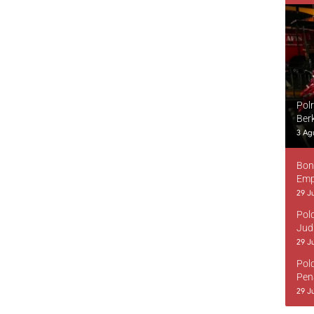
Pol
Ber
3 Ag
Bon
Emp
29 Ju
Pol
Jud
29 Ju
Pol
Pen
29 Ju