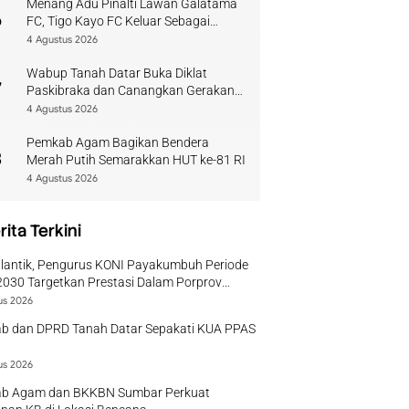
Menang Adu Pinalti Lawan Galatama
6
FC, Tigo Kayo FC Keluar Sebagai
Juara Piala Walikota Payakumbuh
4 Agustus 2026
Wabup Tanah Datar Buka Diklat
7
Paskibraka dan Canangkan Gerakan
Bendera
4 Agustus 2026
Pemkab Agam Bagikan Bendera
8
Merah Putih Semarakkan HUT ke-81 RI
4 Agustus 2026
rita Terkini
ilantik, Pengurus KONI Payakumbuh Periode
030 Targetkan Prestasi Dalam Porprov
r
us 2026
b dan DPRD Tanah Datar Sepakati KUA PPAS
us 2026
b Agam dan BKKBN Sumbar Perkuat