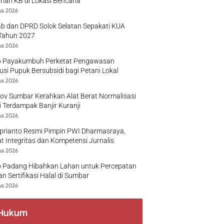
nan KB di Lokasi Bencana
us 2026
b dan DPRD Solok Selatan Sepakati KUA
Tahun 2027
us 2026
 Payakumbuh Perketat Pengawasan
busi Pupuk Bersubsidi bagi Petani Lokal
us 2026
v Sumbar Kerahkan Alat Berat Normalisasi
 Terdampak Banjir Kuranji
us 2026
prianto Resmi Pimpin PWI Dharmasraya,
t Integritas dan Kompetensi Jurnalis
us 2026
 Padang Hibahkan Lahan untuk Percepatan
n Sertifikasi Halal di Sumbar
us 2026
Hukum