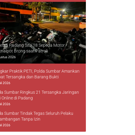
resta Padang Sita 18 Sepeda Motor
knalpot Brong saat Patroli
ustus 2026
gkar Praktik PETI, Polda Sumbar Amankan
at Tersangka dan Barang Bukti
li 2026
da Sumbar Ringkus 21 Tersangka Jaringan
i Online di Padang
li 2026
da Sumbar Tindak Tegas Seluruh Pelaku
ambangan Tanpa Izin
li 2026