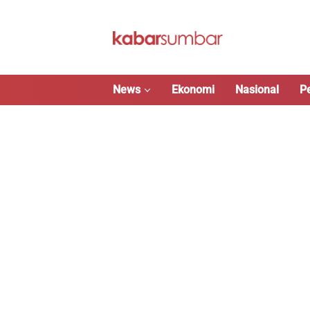
Langsung
ke
konten
News
Ekonomi
Nasional
P