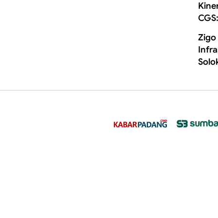
Kine
CGS:
Zigo
Infr
Solo