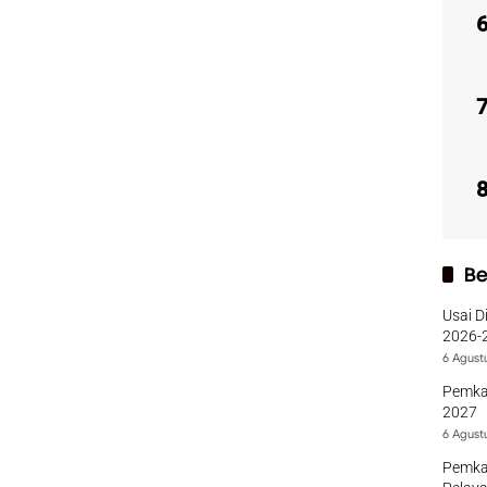
Be
Usai D
2026-2
Sumba
6 Agust
Pemka
2027
6 Agust
Pemka