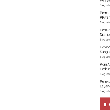
Pelaya
5 Agust
Pemka
PPAS 
5 Agust
Pemko
Distri
5 Agust
Pempro
Sungai
5 Agust
Roni A
Perkua
5 Agust
Pemko
Layana
5 Agust