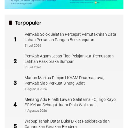
Terpopuler
Pemkab Solok Selatan Percepat Pemutakhiran Data
1
Lahan Pertanian Pangan Berkelanjutan
31 Juli 2026
Pemkab Agam Lepas Tiga Pelajar Ikuti Pemusatan
2
Latihan Paskibraka Sumbar
31 Juli 2026
Marlon Martua Pimpin LKAAM Dharmasraya,
3
Pemkab Siap Perkuat Sinergi Adat
4 Agustus 2026
Menang Adu Pinalti Lawan Galatama FC, Tigo Kayo
4
FC Keluar Sebagai Juara Piala Walikota
Payakumbuh
4 Agustus 2026
Wabup Tanah Datar Buka Diklat Paskibraka dan
5
Canangkan Gerakan Bendera