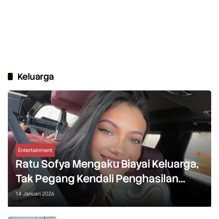
Keluarga
Entertainment
Ratu Sofya Mengaku Biayai Keluarga,
Tak Pegang Kendali Penghasilan
Sendiri
14 Januari 2026