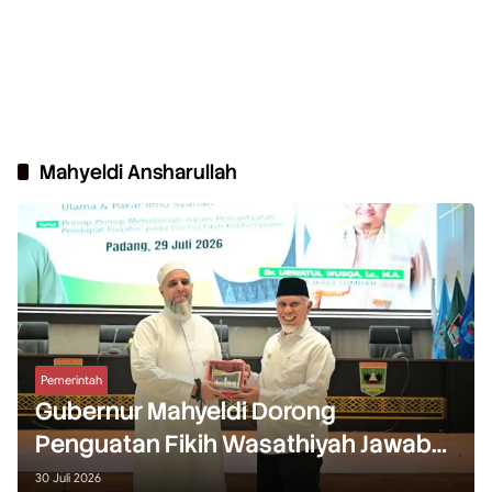
Mahyeldi Ansharullah
Pemerintah
Gubernur Mahyeldi Dorong
Penguatan Fikih Wasathiyah Jawab
Tantangan Keagamaan Kontemporer
30 Juli 2026