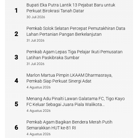
Bupati Eka Putra Lantik 13 Pejabat Baru untuk
1
Perkuat Birokrasi Tanah Datar
30 Juli 2026
Pemkab Solok Selatan Percepat Pemutakhiran Data
2
Lahan Pertanian Pangan Berkelanjutan
31 Juli 2026
Pemkab Agam Lepas Tiga Pelajar Ikuti Pemusatan
3
Latihan Paskibraka Sumbar
31 Juli 2026
Marlon Martua Pimpin LKAAM Dharmasraya,
4
Pemkab Siap Perkuat Sinergi Adat
4 Agustus 2026
Menang Adu Pinalti Lawan Galatama FC, Tigo Kayo
5
FC Keluar Sebagai Juara Piala Walikota
Payakumbuh
4 Agustus 2026
Pemkab Agam Bagikan Bendera Merah Putih
6
Semarakkan HUT ke-81 RI
4 Agustus 2026