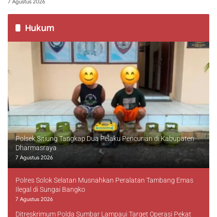
7 Agustus 2026
Hukum
Polsek Sitiung Tangkap Dua Pelaku Pencurian di Kabupaten
Dharmasraya
7 Agustus 2026
Polres Solok Selatan Musnahkan Peralatan Tambang Emas
Ilegal di Sungai Bangko
7 Agustus 2026
Ditreskrimum Polda Sumbar Lampaui Target Operasi Pekat