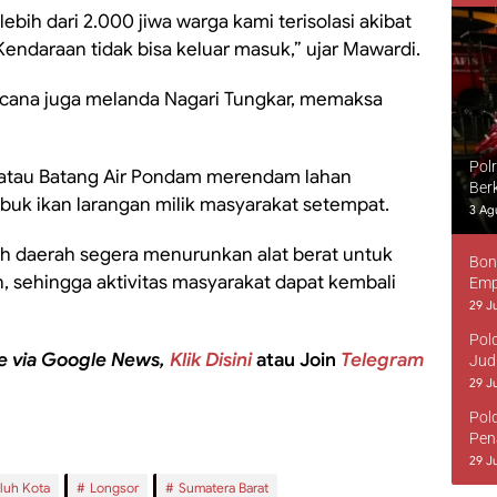
ebih dari 2.000 jiwa warga kami terisolasi akibat
Kendaraan tidak bisa keluar masuk,” ujar Mawardi.
encana juga melanda Nagari Tungkar, memaksa
Pol
r atau Batang Air Pondam merendam lahan
Ber
buk ikan larangan milik masyarakat setempat.
3 Ag
h daerah segera menurunkan alat berat untuk
Bon
 sehingga aktivitas masyarakat dapat kembali
Emp
29 Ju
Pol
e via Google News,
Klik Disini
atau Join
Telegram
Jud
29 Ju
Pol
Pen
29 Ju
luh Kota
Longsor
Sumatera Barat