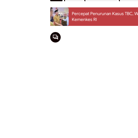
Percepat Penurunan Kasus TBC, W
Kemenkes RI