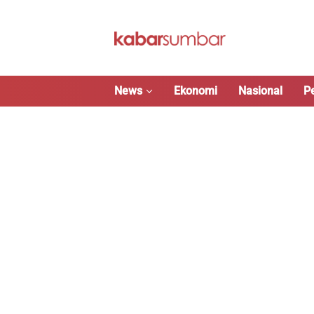
Langsung
ke
konten
News
Ekonomi
Nasional
P