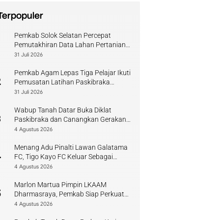
Terpopuler
Pemkab Solok Selatan Percepat
1
Pemutakhiran Data Lahan Pertanian
Pangan Berkelanjutan
31 Juli 2026
Pemkab Agam Lepas Tiga Pelajar Ikuti
2
Pemusatan Latihan Paskibraka
Sumbar
31 Juli 2026
Wabup Tanah Datar Buka Diklat
3
Paskibraka dan Canangkan Gerakan
Bendera
4 Agustus 2026
Menang Adu Pinalti Lawan Galatama
4
FC, Tigo Kayo FC Keluar Sebagai
Juara Piala Walikota Payakumbuh
4 Agustus 2026
Marlon Martua Pimpin LKAAM
5
Dharmasraya, Pemkab Siap Perkuat
Sinergi Adat
4 Agustus 2026