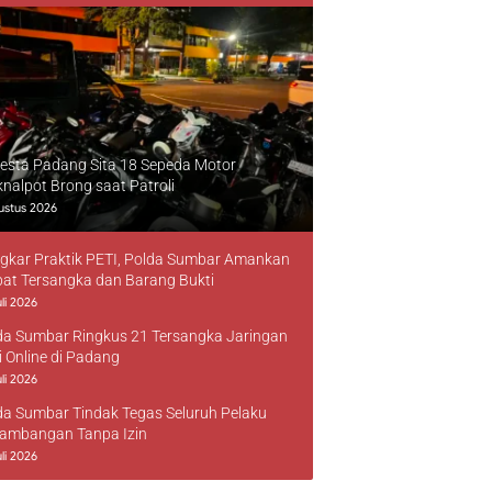
resta Padang Sita 18 Sepeda Motor
knalpot Brong saat Patroli
ustus 2026
gkar Praktik PETI, Polda Sumbar Amankan
at Tersangka dan Barang Bukti
li 2026
da Sumbar Ringkus 21 Tersangka Jaringan
i Online di Padang
li 2026
da Sumbar Tindak Tegas Seluruh Pelaku
ambangan Tanpa Izin
li 2026