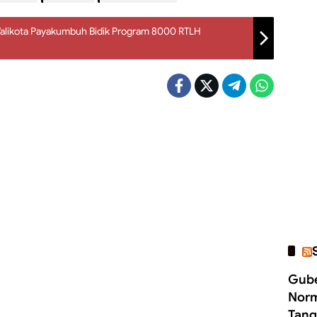
alikota Payakumbuh Bidik Program 8000 RTLH
Gube
Norm
Tang