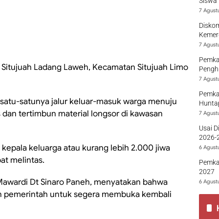
Siswa 
7 Agust
Diskom
Kemer
7 Agust
Pemka
i Situjuah Ladang Laweh, Kecamatan Situjuah Limo
Penghu
7 Agust
Pemka
 satu-satunya jalur keluar-masuk warga menuju
Hunta
 dan tertimbun material longsor di kawasan
7 Agust
Usai D
2026-2
kepala keluarga atau kurang lebih 2.000 jiwa
Sumba
6 Agust
at melintas.
Pemka
2027
 Mawardi Dt Sinaro Paneh, menyatakan bahwa
6 Agust
 pemerintah untuk segera membuka kembali