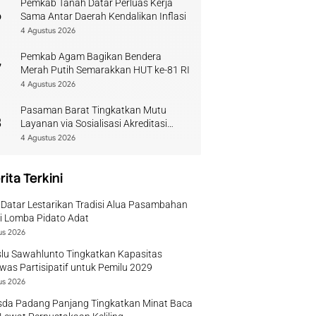
Pemkab Tanah Datar Perluas Kerja
6
Sama Antar Daerah Kendalikan Inflasi
4 Agustus 2026
Pemkab Agam Bagikan Bendera
7
Merah Putih Semarakkan HUT ke-81 RI
4 Agustus 2026
Pasaman Barat Tingkatkan Mutu
8
Layanan via Sosialisasi Akreditasi
Perpustakaan 2026
4 Agustus 2026
rita Terkini
Datar Lestarikan Tradisi Alua Pasambahan
i Lomba Pidato Adat
us 2026
lu Sawahlunto Tingkatkan Kapasitas
as Partisipatif untuk Pemilu 2029
us 2026
sda Padang Panjang Tingkatkan Minat Baca