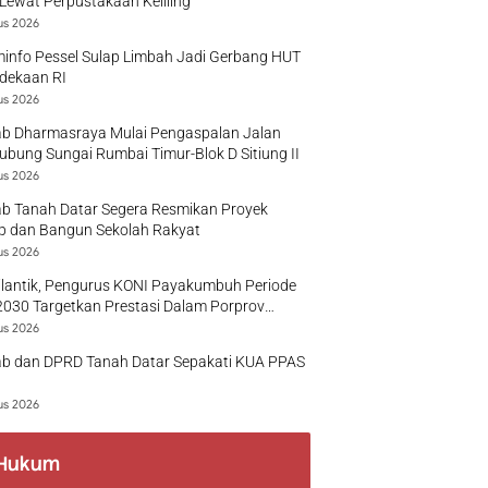
Lewat Perpustakaan Keliling
us 2026
info Pessel Sulap Limbah Jadi Gerbang HUT
dekaan RI
us 2026
b Dharmasraya Mulai Pengaspalan Jalan
bung Sungai Rumbai Timur-Blok D Sitiung II
us 2026
b Tanah Datar Segera Resmikan Proyek
p dan Bangun Sekolah Rakyat
us 2026
ilantik, Pengurus KONI Payakumbuh Periode
030 Targetkan Prestasi Dalam Porprov
r
us 2026
b dan DPRD Tanah Datar Sepakati KUA PPAS
us 2026
Hukum