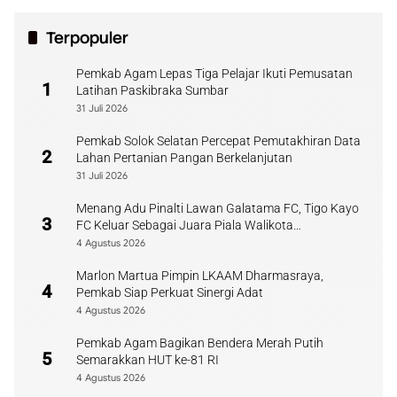
Terpopuler
Pemkab Agam Lepas Tiga Pelajar Ikuti Pemusatan
1
Latihan Paskibraka Sumbar
31 Juli 2026
Pemkab Solok Selatan Percepat Pemutakhiran Data
2
Lahan Pertanian Pangan Berkelanjutan
31 Juli 2026
Menang Adu Pinalti Lawan Galatama FC, Tigo Kayo
3
FC Keluar Sebagai Juara Piala Walikota
Payakumbuh
4 Agustus 2026
Marlon Martua Pimpin LKAAM Dharmasraya,
4
Pemkab Siap Perkuat Sinergi Adat
4 Agustus 2026
Pemkab Agam Bagikan Bendera Merah Putih
5
Semarakkan HUT ke-81 RI
4 Agustus 2026