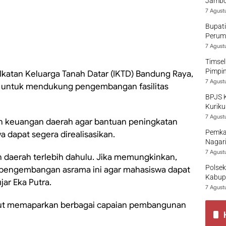
Jambo
7 Agust
Bupati
Perumd
7 Agust
Timsel
Pimpi
atan Keluarga Tanah Datar (IKTD) Bandung Raya,
7 Agust
 untuk mendukung pengembangan fasilitas
BPJS 
Kuriku
7 Agust
n keuangan daerah agar bantuan peningkatan
Pemka
 dapat segera direalisasikan.
Nagari
7 Agust
n daerah terlebih dahulu. Jika memungkinkan,
Polsek
pengembangan asrama ini agar mahasiswa dapat
Kabup
jar Eka Putra.
7 Agust
rut memaparkan berbagai capaian pembangunan