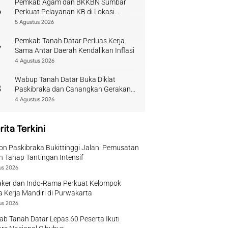
Pemkab Agam dan BKKBN Sumbar
6
Perkuat Pelayanan KB di Lokasi
Bencana
5 Agustus 2026
Pemkab Tanah Datar Perluas Kerja
7
Sama Antar Daerah Kendalikan Inflasi
4 Agustus 2026
Wabup Tanah Datar Buka Diklat
8
Paskibraka dan Canangkan Gerakan
Bendera
4 Agustus 2026
rita Terkini
on Paskibraka Bukittinggi Jalani Pemusatan
n Tahap Tantingan Intensif
us 2026
ker dan Indo-Rama Perkuat Kelompok
 Kerja Mandiri di Purwakarta
us 2026
b Tanah Datar Lepas 60 Peserta Ikuti