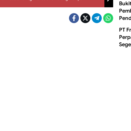
Buki
Pemb
Pend
PT F
Perp
Sege