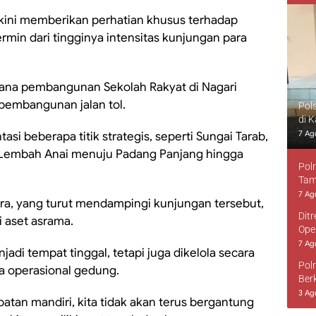
kini memberikan perhatian khusus terhadap
min dari tingginya intensitas kunjungan para
ana pembangunan Sekolah Rakyat di Nagari
 pembangunan jalan tol.
Pol
di 
7 Ag
asi beberapa titik strategis, seperti Sungai Tarab,
i Lembah Anai menuju Padang Panjang hingga
Pol
Tam
7 Ag
ra, yang turut mendampingi kunjungan tersebut,
Dit
 aset asrama.
Ope
7 Ag
adi tempat tinggal, tetapi juga dikelola secara
Pol
 operasional gedung.
Ber
3 Ag
atan mandiri, kita tidak akan terus bergantung