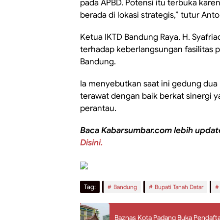
pada APBD. Potensi itu terbuka kare
berada di lokasi strategis,” tutur Anto
Ketua IKTD Bandung Raya, H. Syafria
terhadap keberlangsungan fasilitas 
Bandung.
Ia menyebutkan saat ini gedung dua l
terawat dengan baik berkat sinergi y
perantau.
Baca Kabarsumbar.com lebih updat
Disini.
Tag:
Bandung
Bupati Tanah Datar
Baznas Kota Padang Buka Pendaft