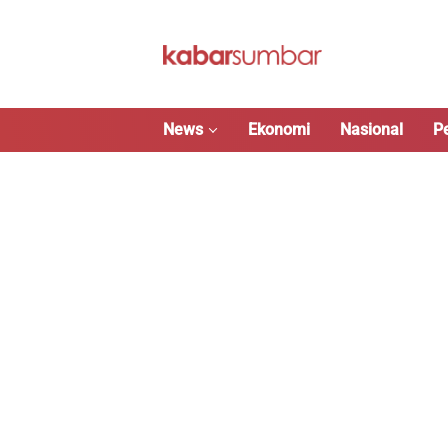
Langsung
ke
konten
News
Ekonomi
Nasional
P