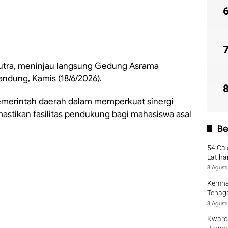
Putra, meninjau langsung Gedung Asrama
ndung, Kamis (18/6/2026).
emerintah daerah dalam memperkuat sinergi
astikan fasilitas pendukung bagi mahasiswa asal
Be
54 Cal
Latiha
8 Agust
Kemna
Tenaga
8 Agust
Kwarca