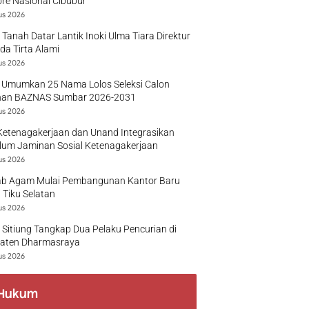
re Nasional Cibubur
us 2026
 Tanah Datar Lantik Inoki Ulma Tiara Direktur
a Tirta Alami
us 2026
 Umumkan 25 Nama Lolos Seleksi Calon
nan BAZNAS Sumbar 2026-2031
us 2026
Ketenagakerjaan dan Unand Integrasikan
lum Jaminan Sosial Ketenagakerjaan
us 2026
b Agam Mulai Pembangunan Kantor Baru
 Tiku Selatan
us 2026
 Sitiung Tangkap Dua Pelaku Pencurian di
aten Dharmasraya
us 2026
Hukum