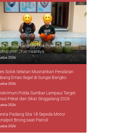
sek Sitiung Tangkap Dua Pelaku Pencurian
Kabupaten Dharmasraya
ustus 2026
res Solok Selatan Musnahkan Peralatan
bang Emas Ilegal di Sungai Bangko
ustus 2026
reskrimum Polda Sumbar Lampaui Target
rasi Pekat dan Sikat Singgalang 2026
ustus 2026
resta Padang Sita 18 Sepeda Motor
knalpot Brong saat Patroli
ustus 2026