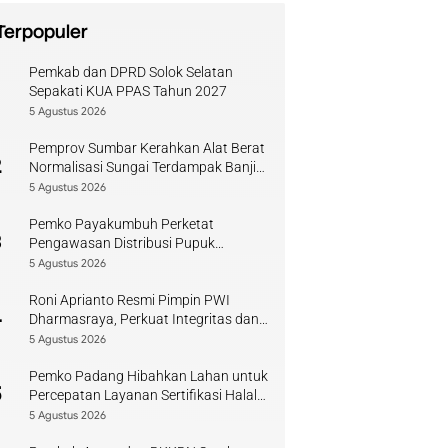
Terpopuler
Pemkab dan DPRD Solok Selatan
1
Sepakati KUA PPAS Tahun 2027
5 Agustus 2026
Pemprov Sumbar Kerahkan Alat Berat
2
Normalisasi Sungai Terdampak Banjir
Kuranji
5 Agustus 2026
Pemko Payakumbuh Perketat
3
Pengawasan Distribusi Pupuk
Bersubsidi bagi Petani Lokal
5 Agustus 2026
Roni Aprianto Resmi Pimpin PWI
4
Dharmasraya, Perkuat Integritas dan
Kompetensi Jurnalis
5 Agustus 2026
Pemko Padang Hibahkan Lahan untuk
5
Percepatan Layanan Sertifikasi Halal
di Sumbar
5 Agustus 2026