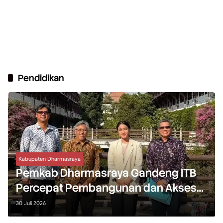
Pendidikan
Kabupaten Dharmasraya
Pemkab Dharmasraya Gandeng ITB
Percepat Pembangunan dan Akses
Pendidikan
30 Juli 2026